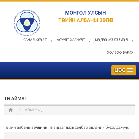
МОНГОЛ УЛСЫН
ТӨРИЙН АЛБАНЫ ЗӨВЛӨЛ
САНАЛ ХҮСЭЛТ
АСУУЛТ ХАРИУЛТ
МЭДЭЭ МЭДЭЭЛЭЛ
/
/
/
ХОЛБОО БАРИХ
ЦЭС
ТӨВ АЙМАГ
АЙМГУУД
Төрийн албаны зөвлөлийн Төв аймаг дахь салбар зөвлөлийн бүрэлдэхүүн: