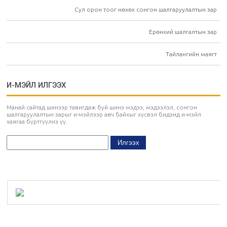
Сул орон тоог нөхөх сонгон шалгаруулалтын зар
Ерөнхий шалгалтын зар
Тайлангийн маягт
И-МЭЙЛ ИЛГЭЭХ
Манай сайтад шинээр тавигдаж буй шинэ мэдээ, мэдээлэл, сонгон
шалгаруулалтын зарыг и-мэйлээр авч байхыг хүсвэл бидэнд и-мэйл
хаягаа бүртгүүлнэ үү.