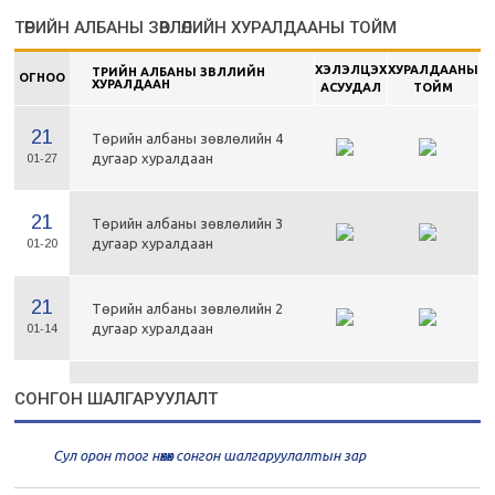
ТӨРИЙН АЛБАНЫ ЗӨВЛӨЛИЙН ХУРАЛДААНЫ ТОЙМ
ХЭЛЭЛЦЭХ
ХУРАЛДААНЫ
ТӨРИЙН АЛБАНЫ ЗӨВЛӨЛИЙН
ОГНОО
ХУРАЛДААН
АСУУДАЛ
ТОЙМ
21
Төрийн албаны зөвлөлийн 4
дугаар хуралдаан
01-27
21
Төрийн албаны зөвлөлийн 3
дугаар хуралдаан
01-20
21
Төрийн албаны зөвлөлийн 2
дугаар хуралдаан
01-14
21
Төрийн албаны зөвлөлийн 1
СОНГОН ШАЛГАРУУЛАЛТ
дугаар хуралдаан
01-13
Сул орон тоог нөхөх сонгон шалгаруулалтын зар
20
Төрийн албаны зөвлөлийн 66