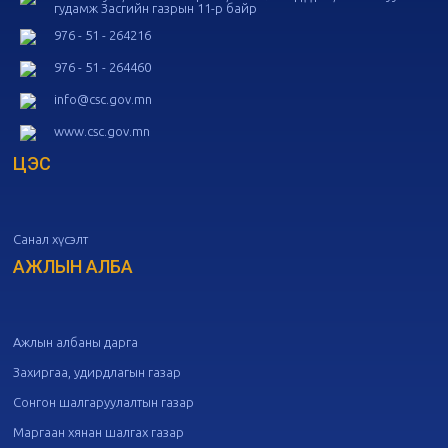
гудамж Засгийн газрын 11-р байр
20
Төрийн албаны зөвлөлийн 53
дугаар хуралдаан
10-14
976 - 51 - 264216
976 - 51 - 264460
20
Төрийн албаны зөвлөлийн 52
info@csc.gov.mn
дугаар хуралдаан
10-09
www.csc.gov.mn
ЦЭС
20
Төрийн албаны зөвлөлийн 51
дугаар хуралдаан
10-07
Санал хүсэлт
20
Төрийн албаны зөвлөлийн 50
дугаар хуралдаан
АЖЛЫН АЛБА
09-30
20
Төрийн албаны зөвлөлийн 49
дугаар хуралдаан
09-21
Ажлын албаны дарга
Захиргаа, удирдлагын газар
20
Төрийн албаны зөвлөлийн 48
Сонгон шалгаруулалтын газар
дугаар хуралдаан
09-18
Маргаан хянан шалгах газар