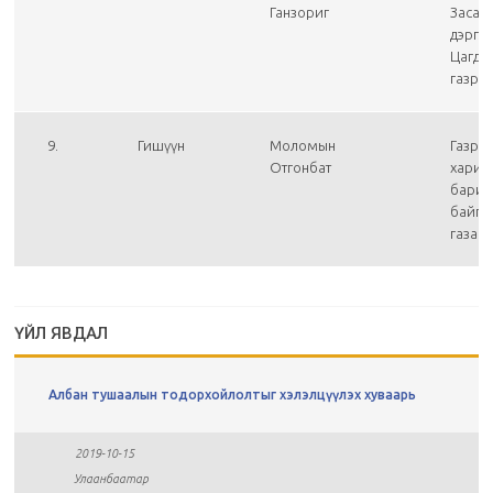
Ганзориг
Засаг
дэргэд
Цагда
газры
9.
Гишүүн
Моломын
Газры
Отгонбат
харил
барилг
байгу
газар,
ҮЙЛ ЯВДАЛ
Албан тушаалын тодорхойлолтыг хэлэлцүүлэх хуваарь
2019-10-15
Улаанбаатар