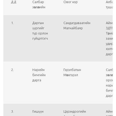
Д.Д
Салбар
Овог нэр
Албан
зөвлөлийн
тушаа
1.
Даргын
Сандагдаваагийн
Аймг
үүргийг
Магнайбаяр
ЗДТГ-
түр орлон
Төрийн
гүйцэтгэгч
захир
удирд
хэлтс
дарга
2.
Нарийн
Гэрэлбатын
Салба
бичгийн
Мөнхгэрэл
зөвлөл
дарга
орон 
нарий
бичги
дарга
3.
Гишүүн
Цэрэндоогийн
Аймг