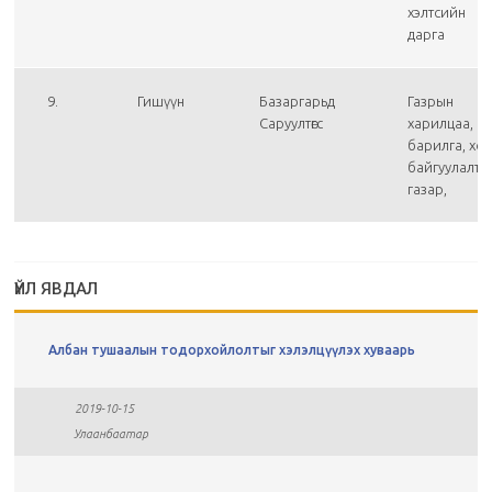
хэлтсийн
дарга
9.
Гишүүн
Базаргарьд
Газрын
Саруултөгс
харилцаа,
барилга, хот
байгуулалты
газар,
ҮЙЛ ЯВДАЛ
Албан тушаалын тодорхойлолтыг хэлэлцүүлэх хуваарь
2019-10-15
Улаанбаатар