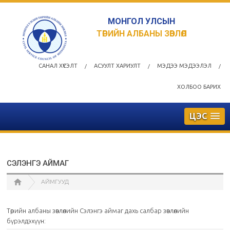
МОНГОЛ УЛСЫН
ТӨРИЙН АЛБАНЫ ЗӨВЛӨЛ
САНАЛ ХҮСЭЛТ
АСУУЛТ ХАРИУЛТ
МЭДЭЭ МЭДЭЭЛЭЛ
/
/
/
ХОЛБОО БАРИХ
ЦЭС
СЭЛЭНГЭ АЙМАГ
АЙМГУУД
Төрийн албаны зөвлөлийн Сэлэнгэ аймаг дахь салбар зөвлөлийн
бүрэлдэхүүн: