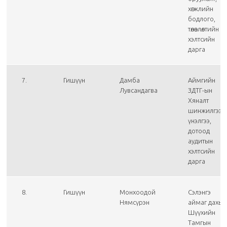
хөгжлийн
бодлого,
төлөвлөлтийн
хэлтсийн
дарга
7.
Гишүүн
Дамба
Аймгийн
Лувсандагва
ЗДТГ-ын
Хяналт
шинжилгээ
үнэлгээ,
дотоод
аудитын
хэлтсийн
дарга
8.
Гишүүн
Монхоодой
Сэлэнгэ
Нямсүрэн
аймаг дахь
Шүүхийн
Тамгын