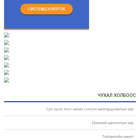
ЧУХАЛ ХОЛБООС
Сул орон тоог нөхөх сонгон шалгаруулалтын зар
Ерөнхий шалгалтын зар
Тайлангийн маягт