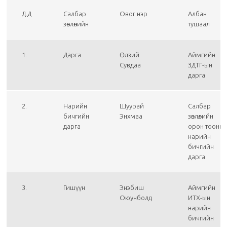
Д.Д
Салбар
Овог нэр
Албан
зөвлөлийн
тушаал
1.
Дарга
Өлзий
Аймгийн
Сувдаа
ЗДТГ-ын
дарга
2.
Нарийн
Шуурай
Салбар
бичгийн
Энхмаа
зөвлөлийн
дарга
орон тооны
нарийн
бичгийн
дарга
3.
Гишүүн
Энэбиш
Аймгийн
Оюунболд
ИТХ-ын
нарийн
бичгийн