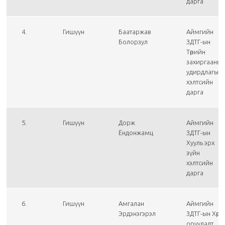
дарга
4.
Гишүүн
Баатаржав
Аймгийн
Болорзул
ЗДТГ-ын
Төрийн
захиргааны
удирдлагын
хэлтсийн
дарга
5.
Гишүүн
Дорж
Аймгийн
Ёндонжамц
ЗДТГ-ын
Хууль эрх
зүйн
хэлтсийн
дарга
6.
Гишүүн
Амгалан
Аймгийн
Эрдэнэгэрэл
ЗДТГ-ын Хөрөнг
оруулалт,