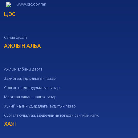
www.csc.gov.mn
ЦЭС
20
Төрийн албаны зөвлөлийн 51
дугаар хуралдаан
10-07
Санал хүсэлт
20
Төрийн албаны зөвлөлийн 50
дугаар хуралдаан
АЖЛЫН АЛБА
09-30
20
Төрийн албаны зөвлөлийн 49
дугаар хуралдаан
09-21
Ажлын албаны дарга
Захиргаа, удирдлагын газар
20
Төрийн албаны зөвлөлийн 48
Сонгон шалгаруулалтын газар
дугаар хуралдаан
09-18
Маргаан хянан шалгах газар
Хүний нөөцийн удирдлага, аудитын газар
20
Төрийн албаны зөвлөлийн 47
Сургалт судалгаа, мэдээллийн нэгдсэн сангийн нэгж
дугаар хуралдаан
09-09
ХАЯГ
20
Төрийн албаны зөвлөлийн 46