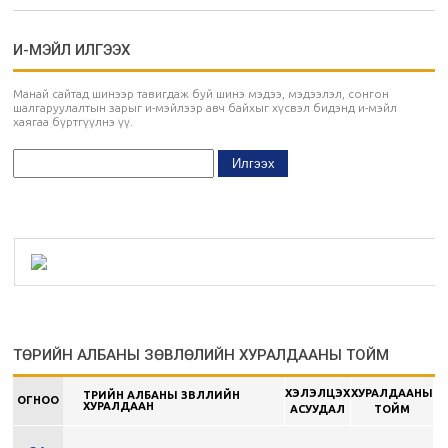
И-МЭЙЛ ИЛГЭЭХ
Манай сайтад шинээр тавигдаж буй шинэ мэдээ, мэдээлэл, сонгон
шалгаруулалтын зарыг и-мэйлээр авч байхыг хүсвэл бидэнд и-мэйл
хаягаа бүртгүүлнэ үү.
ТӨРИЙН АЛБАНЫ ЗӨВЛӨЛИЙН ХУРАЛДААНЫ ТОЙМ
ХЭЛЭЛЦЭХ
ХУРАЛДААНЫ
ТӨРИЙН АЛБАНЫ ЗӨВЛӨЛИЙН
ОГНОО
ХУРАЛДААН
АСУУДАЛ
ТОЙМ