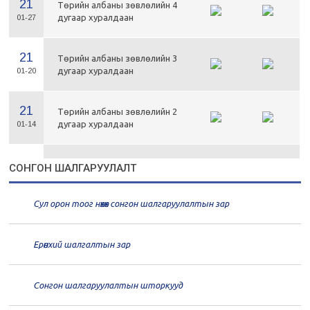
21
Төрийн албаны зөвлөлийн 4
дугаар хуралдаан
01-27
21
Төрийн албаны зөвлөлийн 3
дугаар хуралдаан
01-20
21
Төрийн албаны зөвлөлийн 2
дугаар хуралдаан
01-14
21
Төрийн албаны зөвлөлийн 1
СОНГОН ШАЛГАРУУЛАЛТ
дугаар хуралдаан
01-13
Сул орон тоог нөхөх сонгон шалгаруулалтын зар
20
Төрийн албаны зөвлөлийн 66
дугаар хуралдаан
12-30
Ерөнхий шалгалтын зар
20
Төрийн албаны зөвлөлийн 65
дугаар хуралдаан
12-28
Сонгон шалгаруулалтын шторкууд