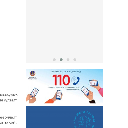
Сул ажл
бөглөх х..
рчимжүүлэх
н уулзалт,
 өөрчлөлт,
лон төрийн