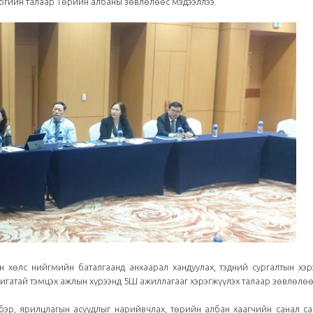
гийн талаар Төрийн албаны зөвлөлөөс мэдээллээ.
н хөлс нийгмийн баталгаанд анхаарал хандуулах, тэдний сургалтын хэр
лигатай тэмцэх ажлын хүрээнд 5Ш ажиллагааг хэрэгжүүлэх талаар зөвлөлөө
лбэр, ярилцлагын асуудлыг нарийвчлах, төрийн албан хаагчийн санал с