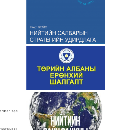
эгцээг зөв
.
анаачилгыг