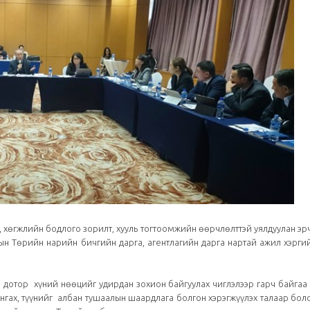
Төрийн албаны...
 хөгжлийн бодлого зорилт, хууль тогтоомжийн өөрчлөлттэй уялдуулан э
н Төрийн нарийн бичгийн дарга, агентлагийн дарга нартай ажил хэргий
й дотор хүний нөөцийг удирдан зохион байгуулах чиглэлээр гарч байгаа
ангах, түүнийг албан тушаалын шаардлага болгон хэрэгжүүлэх талаар бо