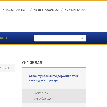
Т
/
АСУУЛТ ХАРИУЛТ
/
МЭДЭЭ МЭДЭЭЛЭЛ
/
ХОЛБОО БАРИХ
ЛАЛТ
ҮЙЛ ЯВДАЛ
23-02-10
ы
Албан тушаалын тодорхойлолтыг
СУЛ АЖЛ
хавсралт
хэлэлцүүлэх хуваарь
2019-0
2019-10-15
Улаан
Улаанбаатар