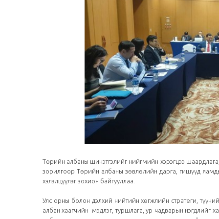
Төрийн албаны шинэтгэлийг нийгмийн хэрэгцээ шаардлага,
зорилгоор Төрийн албаны зөвлөлийн дарга, гишүүд яамды
хэлэлцүүлэг зохион байгууллаа.
Улс орны болон дэлхий нийтийн хөгжлийн стратеги, түүни
албан хаагчийн мэдлэг, туршлага, ур чадварын нэгдлийг х