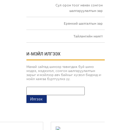
Сул орон тоог нөхөх сонгон
шалгаруулалтын зар
Ерөнхий шалгалтын зар
Тайлангийн маягт
И-МЭЙЛ ИЛГЭЭХ
Манай сайтад шинээр тавигдаж буй шинэ
мэдээ, мэдээлэл, сонгон шалгаруулалтын
зарыг и-мэйлээр авч байхыг хүсвэл бидэнд и-
мэйл хаягаа бүртгүүлнэ үү.