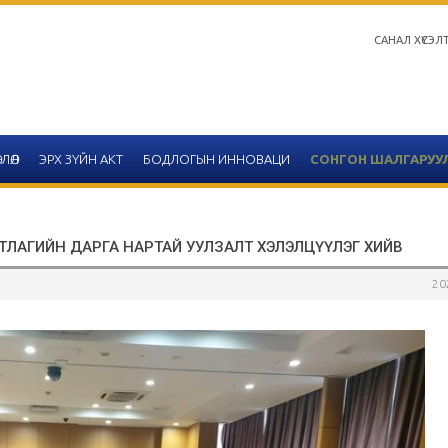
САНАЛ ХҮСЭЛ
ЛӨЛ
ЭРХ ЗҮЙН АКТ
БОДЛОГЫН ИННОВАЦИ
СОНГОН ШАЛГАРУУ
ТЛАГИЙН ДАРГА НАРТАЙ УУЛЗАЛТ ХЭЛЭЛЦҮҮЛЭГ ХИЙВ
20
Салбар зөвлөлийн 2020 он
тайлангийн хүснэгтийн 
2020-12-14
Улаанбаатар