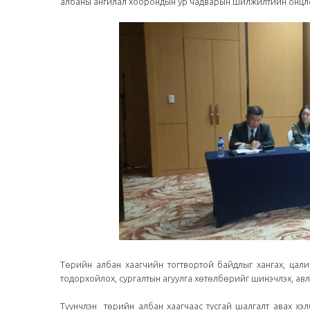
албаны ангилал хоорондын ур чадварын шилжилтийн онцло
Төрийн албан хаагчийн тогтвортой байдлыг хангах, цали
тодорхойлох, сургалтын агуулга хөтөлбөрийг шинэчлэх, ав
Түүнчлэн төрийн албан хаагчаас тусгай шалгалт авах хэ