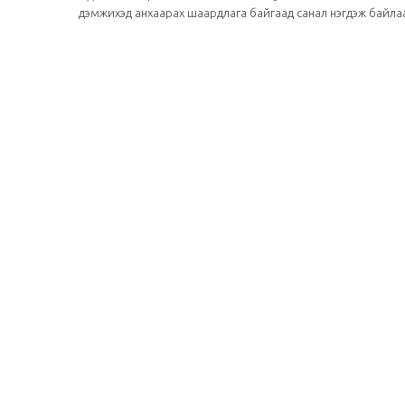
дэмжихэд анхаарах шаардлага байгаад санал нэгдэж байла