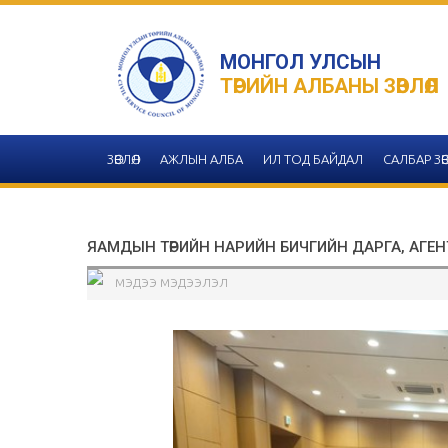
МОНГОЛ УЛСЫН
ТӨРИЙН АЛБАНЫ ЗӨВЛӨЛ
ЗӨВЛӨЛ
АЖЛЫН АЛБА
ИЛ ТОД БАЙДАЛ
САЛБАР ЗӨВ
ЯАМДЫН ТӨРИЙН НАРИЙН БИЧГИЙН ДАРГА, АГЕН
МЭДЭЭ МЭДЭЭЛЭЛ