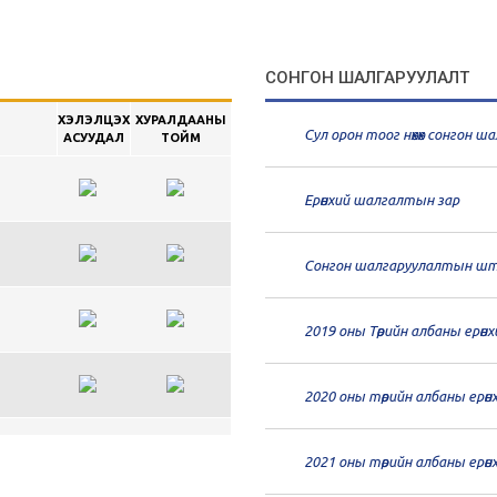
СОНГОН ШАЛГАРУУЛАЛТ
ХЭЛЭЛЦЭХ
ХУРАЛДААНЫ
Сул орон тоог нөхөх сонгон 
АСУУДАЛ
ТОЙМ
Ерөнхий шалгалтын зар
Сонгон шалгаруулалтын шт
2019 оны Төрийн албаны ерөн
2020 оны төрийн албаны ерө
н
2021 оны төрийн албаны ерө