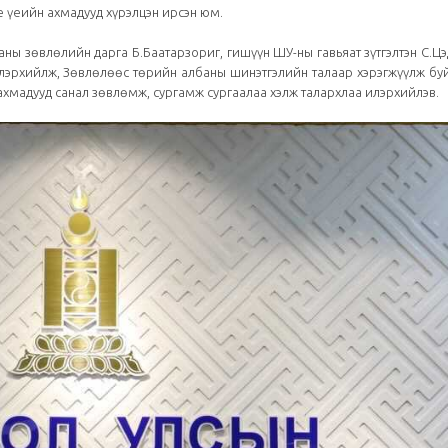
үе үеийн ахмадууд хүрэлцэн ирсэн юм.
аны зөвлөлийн дарга Б.Баатарзориг, гишүүн ШУ-ны гавьяат зүтгэлтэн С.Ц
илэрхийлж, Зөвлөлөөс төрийн албаны шинэтгэлийн талаар хэрэгжүүлж бу
ахмадууд санал зөвлөмж, сургамж сургаалаа хэлж талархлаа илэрхийлэв.
Төрийн албаны...