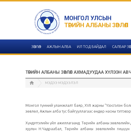
МОНГОЛ УЛСЫН
ТӨРИЙН АЛБАНЫ ЗӨВЛӨЛ
ЗӨВЛӨЛ
АЖЛЫН АЛБА
ИЛ ТОД БАЙДАЛ
САЛБАР ЗӨВ
ТӨРИЙН АЛБАНЫ ЗӨВЛӨЛ АХМАДУУДАА ХҮЛЭЭН АВ
МЭДЭЭ МЭДЭЭЛЭЛ
Монгол түмний уламжлалт баяр, XVII жарны "Үзэсгэлэн бол
зөвлөл, Ажлын алба тус байгууллагаас өндөр насны тэтгэвэр
Хүндэтгэлийн үйл ажиллагаанд Төрийн албаны зөвлөлийн д
хуульч Н.Чадраабал, Төрийн албаны зөвлөлийн гишүүн а