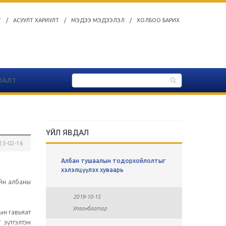
Т
/
АСУУЛТ ХАРИУЛТ
/
МЭДЭЭ МЭДЭЭЛЭЛ
/
ХОЛБОО БАРИХ
ЛАЛТ
ҮЙЛ ЯВДАЛ
23-02-16
ы
Албан тушаалын тодорхойлолтыг
СУЛ АЖЛ
хавсралт
хэлэлцүүлэх хуваарь
ийн албаны
2019-0
2019-10-15
Улаан
Улаанбаатар
ын гавьяат
зүтгэлтэн