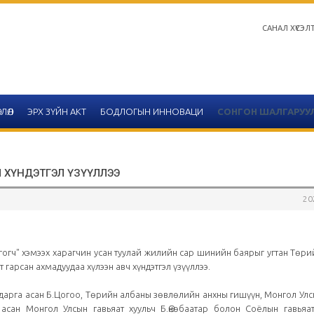
САНАЛ ХҮСЭЛ
ЛӨЛ
ЭРХ ЗҮЙН АКТ
БОДЛОГЫН ИННОВАЦИ
СОНГОН ШАЛГАРУУ
Ч ХҮНДЭТГЭЛ ҮЗҮҮЛЛЭЭ
20
Салбар зөвлөлийн 2020 он
тайлангийн хүснэгтийн 
гогч" хэмээх харагчин усан туулай жилийн сар шинийн баярыг угтан Төр
т гарсан ахмадуудаа хүлээн авч хүндэтгэл үзүүллээ.
2020-12-14
Улаанбаатар
арга асан Б.Цогоо, Төрийн албаны зөвлөлийн анхны гишүүн, Монгол Улс
сан Монгол Улсын гавьяат хуульч Б.Өнөбаатар болон Соёлын гавьяат 