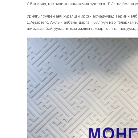
С.Батмөнх, төр захиргааны ахмад зүтгэлтэн Г.Дагва болон 
Урилгыг хүлээн авч хүрэлцэн ирсэн ахмадуудад Төрийн алб
Ц.Амартөгс, Ажлын албаны дарга Г.Билгүүн нар талархал 
шийдвэр, байгууллагынхаа ажлын талаар товч танилцуулж, 