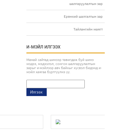
шалгаруулалтын зар
Ерөнхий шалгалтын зар
Тайлангийн маягт
И-МЭЙЛ ИЛГЭЭХ
Манай сайтад шинээр тавигдаж буй шинэ
мэдээ, мэдээлэл, сонгон шалгаруулалтын
зарыг и-мэйлээр авч байхыг хүсвэл бидэнд и-
мэйл хаягаа бүртгүүлнэ үү.