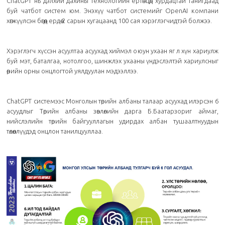
ChatGPT нь дэлхий дахины технологийн ертөнцөд хурдацтай танигдаад
буй чатбот систем юм. Энэхүү чатбот системийг OpenAI компани
хөгжүүлсэн бөгөөд ердөө 2 сарын хугацаанд 100 сая хэрэглэгчидтэй болжээ.
Хэрэглэгч хүссэн асуултаа асуухад хиймэл оюун ухаан яг л хүн хариулж
буй мэт, баталгаа, нотолгоо, шинжлэх ухааны үндэслэлтэй хариулсныг
өөрийн орны онцлогтой уялдуулан мэдээллээ.
ChatGPT системээс Монголын төрийн албаны талаар асуухад илэрсэн 6
асуудлыг Төрийн албаны зөвлөлийн дарга Б.Баатарзориг аймаг,
нийслэлийн төрийн байгууллагын удирдах албан тушаалтнуудын
төлөөллүүдэд онцлон танилцууллаа.