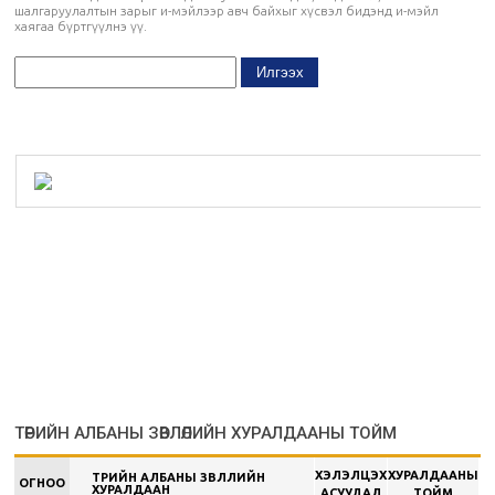
шалгаруулалтын зарыг и-мэйлээр авч байхыг хүсвэл бидэнд и-мэйл
хаягаа бүртгүүлнэ үү.
ТӨРИЙН АЛБАНЫ ЗӨВЛӨЛИЙН ХУРАЛДААНЫ ТОЙМ
ХЭЛЭЛЦЭХ
ХУРАЛДААНЫ
ТӨРИЙН АЛБАНЫ ЗӨВЛӨЛИЙН
ОГНОО
ХУРАЛДААН
АСУУДАЛ
ТОЙМ