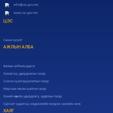
20
Төрийн албаны зөвлөлийн 52
info@csc.gov.mn
дугаар хуралдаан
10-09
www.csc.gov.mn
ЦЭС
20
Төрийн албаны зөвлөлийн 51
дугаар хуралдаан
10-07
Санал хүсэлт
20
Төрийн албаны зөвлөлийн 50
дугаар хуралдаан
АЖЛЫН АЛБА
09-30
20
Төрийн албаны зөвлөлийн 49
дугаар хуралдаан
09-21
Ажлын албаны дарга
Захиргаа, удирдлагын газар
20
Төрийн албаны зөвлөлийн 48
Сонгон шалгаруулалтын газар
дугаар хуралдаан
09-18
Маргаан хянан шалгах газар
Хүний нөөцийн удирдлага, аудитын газар
20
Төрийн албаны зөвлөлийн 47
Сургалт судалгаа, мэдээллийн нэгдсэн сангийн нэгж
дугаар хуралдаан
09-09
ХАЯГ