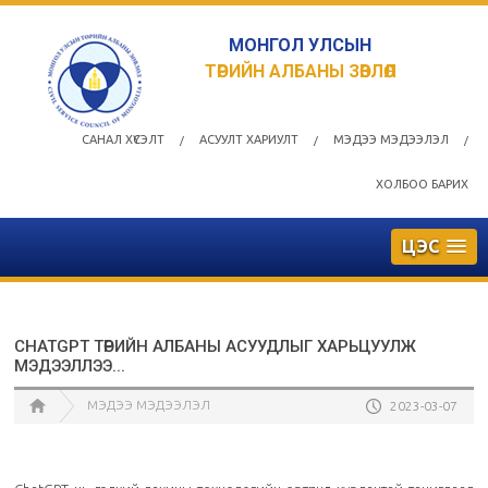
МОНГОЛ УЛСЫН
ТӨРИЙН АЛБАНЫ ЗӨВЛӨЛ
САНАЛ ХҮСЭЛТ
АСУУЛТ ХАРИУЛТ
МЭДЭЭ МЭДЭЭЛЭЛ
/
/
/
ХОЛБОО БАРИХ
ЦЭС
CHATGPT ТӨРИЙН АЛБАНЫ АСУУДЛЫГ ХАРЬЦУУЛЖ
МЭДЭЭЛЛЭЭ...
МЭДЭЭ МЭДЭЭЛЭЛ
2023-03-07