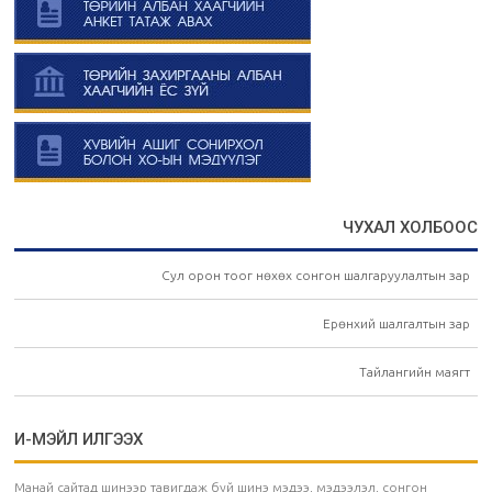
ЧУХАЛ ХОЛБООС
Сул орон тоог нөхөх сонгон шалгаруулалтын зар
Ерөнхий шалгалтын зар
Тайлангийн маягт
И-МЭЙЛ ИЛГЭЭХ
Манай сайтад шинээр тавигдаж буй шинэ мэдээ, мэдээлэл, сонгон