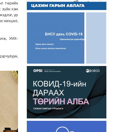
ыг төрийн
 зүйн хэм
мэдлэг, ур
ах нөхцөл,
улж, УИХ-
эрчулуун,