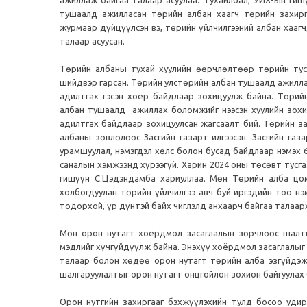
тушаалд ажилласан төрийн албан хаагч төрийн захир
журмаар дүйцүүлсэн вэ, төрийн үйлчилгээний албан хааг
талаар асуусан.
Төрийн албаны тухай хуулийн өөрчлөлтөөр төрийн тусг
шийдвэр гарсан. Төрийн улстөрийн албан тушаалд ажилла
адилтгах гэсэн хоёр байдлаар зохицуулж байна. Төрий
албан тушаалд ажиллах боломжийг нээсэн хуулийн зохиц
адилтгах байдлаар зохицуулсан жагсаалт бий. Төрийн за
албаны зөвлөлөөс Засгийн газарт илгээсэн. Засгийн га
урамшуулал, нэмэгдэл хөлс болон бусад байдлаар нэмэх 
саналын хэмжээнд хүрээгүй. Харин 2024 оны төсөвт тусга
гишүүн С.Цэдэндамба хариуллаа. Мөн Төрийн алба ц
холбогдуулан төрийн үйлчилгээ авч буй иргэдийн тоо нэ
тодорхой, үр дүнтэй байх чиглэлд анхаарч байгаа талаар
Мөн орон нутагт хоёрдмол засаглалын зөрчлөөс шалтг
мэдлийг хүчгүйдүүлж байна. Энэхүү хоёрдмол засаглалыг 
талаар болон хөдөө орон нутагт төрийн алба эзгүйдэж
шалгаруулалтыг орон нутагт онцгойлон зохион байгуулах
Орон нутгийн захиргааг бэхжүүлэхийн тулд босоо удир