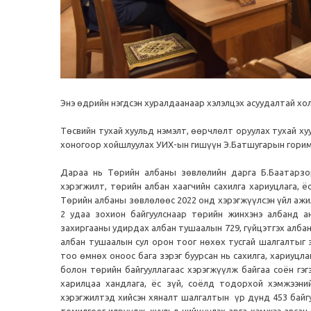
Энэ өдрийн нэгдсэн хуралдаанаар хэлэлцэх асуудалтай хо
Төсвийн тухай хуульд нэмэлт, өөрчлөлт оруулах тухай х
хоногоор хойшлуулах УИХ-ын гишүүн Э.Батшугарын горим
Дараа нь Төрийн албаны зөвлөлийн дарга Б.Баатарзо
хэрэгжилт, төрийн албан хаагчийн сахилга хариуцлага, ё
Төрийн албаны зөвлөлөөс 2022 онд хэрэгжүүлсэн үйл аж
2 удаа зохион байгуулснаар төрийн жинхэнэ албанд ан
захиргааны удирдах албан тушаалын 729, гүйцэтгэх албан
албан тушаалын сул орон тоог нөхөх тусгай шалгалтыг з
тоо өмнөх оноос бага зэрэг буурсан нь сахилга, хариуцл
болон төрийн байгууллагаас хэрэгжүүлж байгаа соён гэ
харилцаа хандлага, ёс зүй, соёлд тодорхой хэмжээни
хэрэгжилтэд хийсэн хяналт шалгалтын үр дүнд 453 байг