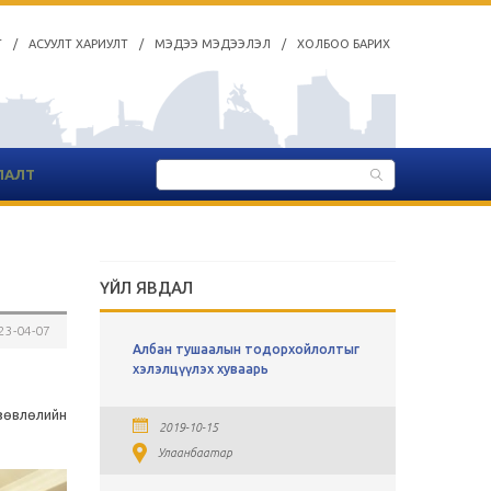
Т
/
АСУУЛТ ХАРИУЛТ
/
МЭДЭЭ МЭДЭЭЛЭЛ
/
ХОЛБОО БАРИХ
ЛАЛТ
ҮЙЛ ЯВДАЛ
23-04-07
ы
Албан тушаалын тодорхойлолтыг
СУЛ АЖЛ
хавсралт
хэлэлцүүлэх хуваарь
2019-0
зөвлөлийн
2019-10-15
Улаан
Улаанбаатар