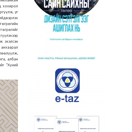
г механизм
д хохирол
ргүүлж, уг
ийдвэрлэх
төгрөгийн
 төгрөгийг
тгүүлэхээр
ж эхэлсэн
 анхаарал
лөөлүүлж,
га, албан
йг “Хүний