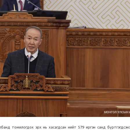
банд томилогдох эрх нь хасагдсан нийт 579 иргэн санд бүртгэгдсэнэ