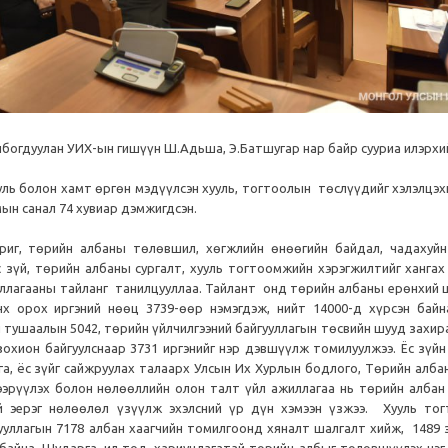
лбогдуулан УИХ-ын гишүүн Ш.Адьша, Э.Батшугар нар байр сууриа илэрхи
ууль болон хамт өргөн мэдүүлсэн хууль, тогтоолын төслүүдийг хэлэлцэ
ын санал 74 хувиар дэмжигдсэн.
риг, төрийн албаны төлөвшил, хөгжлийн өнөөгийн байдал, чадахуй
с зүй, төрийн албаны сургалт, хууль тогтоомжийн хэрэгжилтийг хангах
иллагааны тайланг танилцууллаа. Тайлант онд төрийн албаны ерөнхий 
х орох иргэний нөөц 3739-өөр нэмэгдэж, нийт 14000-д хүрсэн байн
 тушаалын 5042, төрийн үйлчилгээний байгууллагын төсвийн шууд захир
охион байгуулснаар 3731 иргэнийг нэр дэвшүүлж томилуулжээ. Ёс зүйн
ага, ёс зүйг сайжруулах талаарх Улсын Их Хурлын бодлого, Төрийн алб
гээрүүлэх болон нөлөөллийн олон талт үйл ажиллагаа нь төрийн албан
й эерэг нөлөөлөл үзүүлж эхэлсний үр дүн хэмээн үзжээ.
Хууль то
ууллагын 7178 албан хаагчийн томилгоонд хяналт шалгалт хийж, 1489 