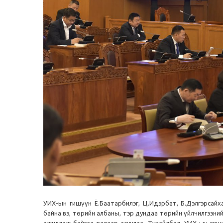
УИХ-ын гишүүн Ё.Баатарбилэг, Ц.Идэрбат, Б.Дэлгэрсай
байна вэ, төрийн албаны, тэр дундаа төрийн үйлчилгээн
ажиллаж байгаа талаар асуулаа. Тухайлбал, УИХ-ын гиш