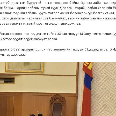
рэг үйлдэж, гэм буруутай нь тогтоогдсон байна. Эдгээр албан хаагчд
 байна. Төрийн албаны тухай хуульд заасан төрийн албан хаагчийн ёс
й санал, төрийн албаны хууль тогтоомжийг боловсронгуй болгох санал, 
д, хариуцлагатай төрийн албыг бэхжүүлэх, төрийн албан хаагчийн ажилл
раах саналыг итгэлийнхээ төгсгөлд танилцууллаа.
айнгын хорооны санал, дүгнэлтийг УИХ-ын гишүүн М.Оюунчимэг танилцу
сгээс асуулт асууж, хариулт авлаа.
арга Б.Баатарзориг болон тус зөвлөлийн гишүүн С.Цэдэндамба, Б.Ид
үн нар хариулав.