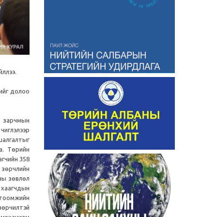
йллээ.
хийг долоо
н зарчмын
 чиглэлээр
шалгалтыг
а. Төрийн
агчийн 358
 зөрчлийн
аны зөвлөл
 хаагчдын
гтоомжийн
зөрчилтэй