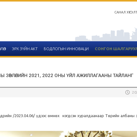
САНАЛ ХҮСЭЛ
ЛӨЛ
ЭРХ ЗҮЙН АКТ
БОДЛОГЫН ИННОВАЦИ
СОНГОН ШАЛГАРУУ
Ы ЗӨВЛӨЛИЙН 2021, 2022 ОНЫ ҮЙЛ АЖИЛЛАГААНЫ ТАЙЛАНГ
20
Салбар зөвлөлийн 2020 он
тайлангийн хүснэгтийн 
дрийн /2023.04.06/ үдээс өмнөх нэгдсэн хуралдаанаар Төрийн албаны 
2020-12-14
Улаанбаатар