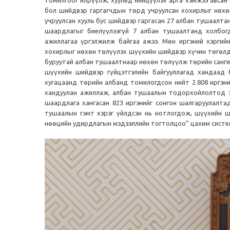
томилгоог илрүүлж, хуульд нийцүүлэх арга хэмжээ авсан
бол шийдвэр гаргагчдын төрд учруулсан хохирлыг нөхөн
учруулсан хууль бус шийдвэр гаргасан 27 албан тушаалта
шаардлагыг биелүүлээгүй 7 албан тушаалтанд холбогд
ажиллагаа үргэлжилж байгаа ажээ. Мөн иргэний хэргийн
хохирлыг нөхөн төлүүлэх шүүхийн шийдвэр хүчин төгөлдө
буруутай албан тушаалтнаар нөхөн төлүүлж төрийн сангий
шүүхийн шийдвэр гүйцэтгэлийн байгууллагад хандаад 
хугацаанд төрийн албанд томилогдсон нийт 2.808 иргэн
хандуулан ажиллаж, албан тушаалын тодорхойлолтод за
шаардлага хангасан 823 иргэнийг сонгон шалгаруулалта
тушаалын гэмт хэрэг үйлдсэн нь нотлогдож, шүүхийн ш
нөөцийн удирдлагын мэдээллийн тогтолцоо” цахим систем