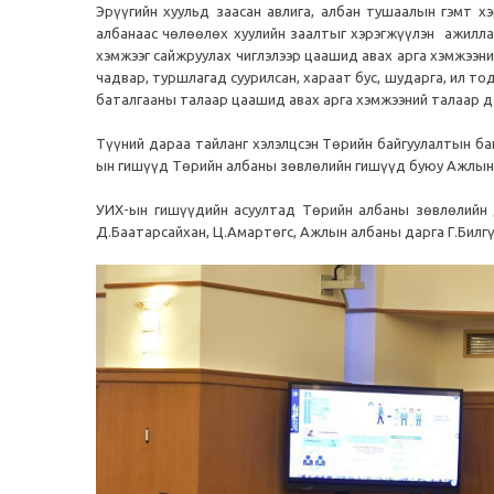
Эрүүгийн хуульд заасан авлига, албан тушаалын гэмт хэ
албанаас чөлөөлөх хуулийн заалтыг хэрэгжүүлэн ажиллаж
хэмжээг сайжруулах чиглэлээр цаашид авах арга хэмжээни
чадвар, туршлагад суурилсан, хараат бус, шударга, ил то
баталгааны талаар цаашид авах арга хэмжээний талаар да
Түүний дараа тайланг хэлэлцсэн Төрийн байгуулалтын б
ын гишүүд Төрийн албаны зөвлөлийн гишүүд буюу Ажлын хэ
УИХ-ын гишүүдийн асуултад Төрийн албаны зөвлөлийн д
Д.Баатарсайхан, Ц.Амартөгс, Ажлын албаны дарга Г.Билгү