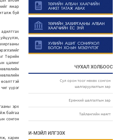
нийг ямар
имталж буй
 адилтгах
дүйцүүлэх,
ахиргааны
рэглэлийг
лыг Төрийн
ын цалинг
ЧУХАЛ ХОЛБООС
 зөвлөлийн
 зөвлөлийн
Сул орон тоог нөхөх сонгон
 өсөлттэй
шалгаруулалтын зар
 чиг үүрэг
Ерөнхий шалгалтын зар
гааны эрх
ийж байгаа
Тайлангийн маягт
ын сонгон
И-МЭЙЛ ИЛГЭЭХ
лж, харин