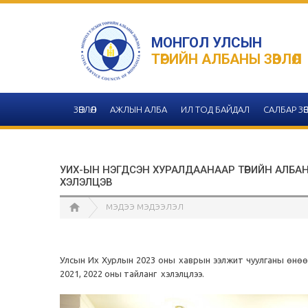
МОНГОЛ УЛСЫН
ТӨРИЙН АЛБАНЫ ЗӨВЛӨЛ
ЗӨВЛӨЛ
АЖЛЫН АЛБА
ИЛ ТОД БАЙДАЛ
САЛБАР ЗӨВ
УИХ-ЫН НЭГДСЭН ХУРАЛДААНААР ТӨРИЙН АЛБАН
ХЭЛЭЛЦЭВ
МЭДЭЭ МЭДЭЭЛЭЛ
Улсын Их Хурлын 2023 оны хаврын ээлжит чуулганы өнөө
2021, 2022 оны тайланг хэлэлцлээ.