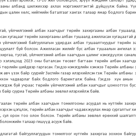
гааны албанд шилжихээр ахлах мэргэжилтэнтэй дүйцүүлж байна. Үү
чдын цалин хөлс, нийгмийн баталгааг хангах талаар ямар бодлого бар
ай, үйлчилгээний албан хаагчдыг төрийн захиргааны албан тушаалд
сан хугацааг төрийн захиргааны албан тушаалд ажилласан хугацаатай 
н үйлчилгээний байгууллагын удирдах албан тушаалтнуудыг төрийн з
уулалт буй болсон. Ажилласан жилийг бус албан тушаалын ангилал зэ
хиргаа, тусгай, үйлчилгээний албан хаагчдын цалинг нэмэгдүүлэх сана
зар хэлэлцээд 2023 оны баталсан төсөвт багтаан төрийн албан хаагчд
6 төрлийн шийдвэр гаргасан. Гэхдээ нэмэгдлийн хэмжээ Төрийн албаны
ж авч үзэх байр суурийг Засгийн газар илэрхийлсэн гэж Төрийн албаны
омхон чадварлаг байх бодлого баримталж байна. Гэхдээ хүн амын
мэгдэж буй учраас төрийн үйлчилгээний албан хаагчдыг цомхотгох бус
х байр сууриа Төрийн албаны зөвлөл илэрхийлж байв.
аалан төрийн албан хаагчдын томилгооны асуудал нь нутгийн захир
хэрхэн цэгцлэх, төрийн албан хаагчдыг чадавхжуулах ямар сургалтыг х
, сул орон тоо олон болсон. Төрийн албаны зөвлөл ерөнхий шалгалт
 боломжийн талаар гишүүд асууж байв.
длагатай байгууллагуудын томилгоог нутгийн захиргаа зохион байгуу