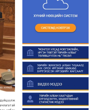
 дүйцүүлж
аачлагатай
дах албан