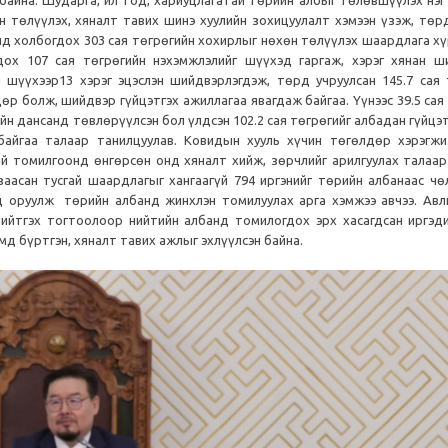
 байна. Шударга, ил тод, хариуцлагатай төрийн албыг төлөвшүүлэх нэ
 төлүүлэх, хяналт тавих шинэ хуулийн зохицуулалт хэмээн үзэж, төр
нд холбогдох 303 сая төгрөгийн хохирлыг нөхөн төлүүлэх шаардлага хү
ох 107 сая төгрөгийн нэхэмжлэлийг шүүхэд гаргаж, хэрэг хянан ш
 шүүхээр13 хэрэг эцэслэн шийдвэрлэгдэж, төрд учруулсан 145.7 сая 
р болж, шийдвэр гүйцэтгэх ажиллагаа явагдаж байгаа. Үүнээс 39.5 сая
н дансанд төвлөрүүлсэн бол үлдсэн 102.2 сая төгрөгийг албадан гүйцэ
байгаа талаар танилцуулав. Ковидын хууль хүчин төгөлдөр хэрэгжи
ий томилгоонд өнгөрсөн онд хяналт хийж, зөрчлийг арилгуулах талаар
асан тусгай шаардлагыг хангаагүй 794 иргэнийг төрийн албанаас чө
д оруулж төрийн албанд жинхлэн томилуулах арга хэмжээ авчээ. Авли
ийтгэх тогтоолоор нийтийн албанд томилогдох эрх хасагдсан иргэди
д бүртгэн, хяналт тавих ажлыг эхлүүлсэн байна.