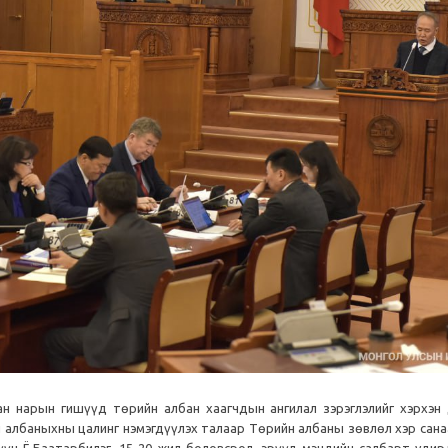
хан нарын гишүүд төрийн албан хаагчдын ангилал зэрэглэлийг хэрхэн
ий албаныхны цалинг нэмэгдүүлэх талаар Төрийн албаны зөвлөл хэр сан
үүн Ё.Баатарбилэг, 15-20 жил боловсрол, эрүүл мэндийн салбарт удир