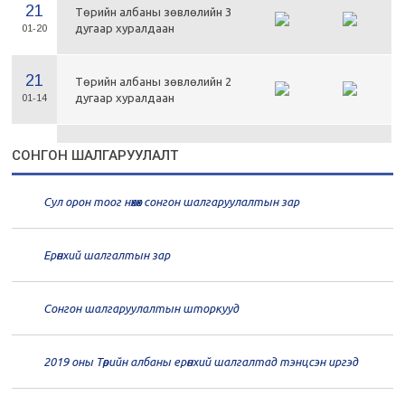
21
Төрийн албаны зөвлөлийн 3
дугаар хуралдаан
01-20
21
Төрийн албаны зөвлөлийн 2
дугаар хуралдаан
01-14
21
Төрийн албаны зөвлөлийн 1
СОНГОН ШАЛГАРУУЛАЛТ
дугаар хуралдаан
01-13
Сул орон тоог нөхөх сонгон шалгаруулалтын зар
20
Төрийн албаны зөвлөлийн 66
дугаар хуралдаан
12-30
Ерөнхий шалгалтын зар
20
Төрийн албаны зөвлөлийн 65
дугаар хуралдаан
12-28
Сонгон шалгаруулалтын шторкууд
20
Төрийн албаны зөвлөлийн 64
2019 оны Төрийн албаны ерөнхий шалгалтад тэнцсэн иргэд
дугаар хуралдаан
12-23