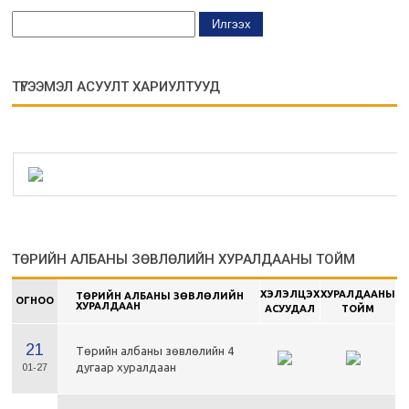
ТҮГЭЭМЭЛ АСУУЛТ ХАРИУЛТУУД
ТӨРИЙН АЛБАНЫ ЗӨВЛӨЛИЙН ХУРАЛДААНЫ ТОЙМ
ХЭЛЭЛЦЭХ
ХУРАЛДААНЫ
ТӨРИЙН АЛБАНЫ ЗӨВЛӨЛИЙН
ОГНОО
ХУРАЛДААН
АСУУДАЛ
ТОЙМ
21
Төрийн албаны зөвлөлийн 4
дугаар хуралдаан
01-27