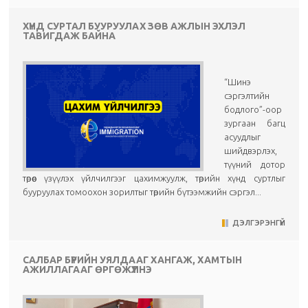
ХҮНД СУРТАЛ БУУРУУЛАХ ЗӨВ АЖЛЫН ЭХЛЭЛ
ТАВИГДАЖ БАЙНА
“Шинэ
сэргэлтийн
бодлого”-оор
зургаан багц
асуудлыг
шийдвэрлэх,
түүний дотор
төрөөс үзүүлэх үйлчилгээг цахимжуулж, төрийн хүнд суртлыг
бууруулах томоохон зорилтыг төрийн бүтээмжийн сэргэл...
ДЭЛГЭРЭНГҮЙ
САЛБАР БҮРИЙН УЯЛДААГ ХАНГАЖ, ХАМТЫН
АЖИЛЛАГААГ ӨРГӨЖҮҮЛНЭ