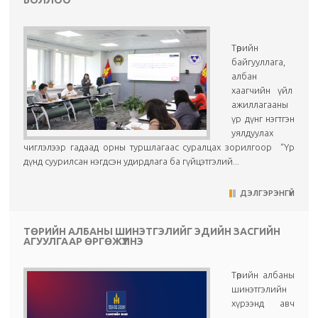
БОЛЛОО
Төрийн
байгууллага,
албан
хаагчийн үйл
ажиллагааны
үр дүнг нэгтгэн
уялдуулах
чиглэлээр гадаад орны туршлагаас суралцах зорилгоор “Үр
дүнд суурилсан нэгдсэн удирдлага ба гүйцэтгэлий...
ДЭЛГЭРЭНГҮЙ
ТӨРИЙН АЛБАНЫ ШИНЭТГЭЛИЙГ ЭДИЙН ЗАСГИЙН
АГУУЛГААР ӨРГӨЖҮҮЛНЭ
Төрийн албаны
шинэтгэлийн
хүрээнд авч