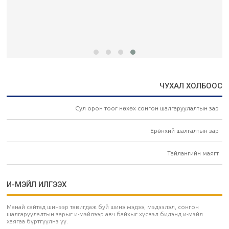
ЧУХАЛ ХОЛБООС
Сул орон тоог нөхөх сонгон шалгаруулалтын зар
Ерөнхий шалгалтын зар
Тайлангийн маягт
И-МЭЙЛ ИЛГЭЭХ
Манай сайтад шинээр тавигдаж буй шинэ мэдээ, мэдээлэл, сонгон
шалгаруулалтын зарыг и-мэйлээр авч байхыг хүсвэл бидэнд и-мэйл
хаягаа бүртгүүлнэ үү.