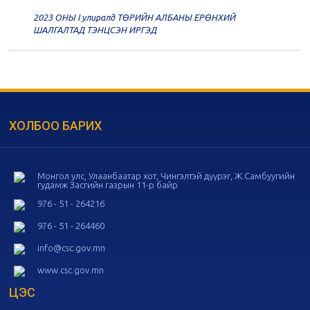
2023 ОНЫ I улиралд ТӨРИЙН АЛБАНЫ ЕРӨНХИЙ
20
Төрийн албаны зөвлөлийн 56
ШАЛГАЛТАД ТЭНЦСЭН ИРГЭД
дугаар хуралдаан
11-05
20
Төрийн албаны зөвлөлийн 55
дугаар хуралдаан
10-28
ХОЛБОО БАРИХ
20
Төрийн албаны зөвлөлийн 54
дугаар хуралдаан
10-16
Монгол улс, Улаанбаатар хот, Чингэлтэй дүүрэг, Ж.Самбуугийн
гудамж Засгийн газрын 11-р байр
20
Төрийн албаны зөвлөлийн 53
дугаар хуралдаан
10-14
976 - 51 - 264216
976 - 51 - 264460
20
Төрийн албаны зөвлөлийн 52
info@csc.gov.mn
дугаар хуралдаан
10-09
www.csc.gov.mn
ЦЭС
20
Төрийн албаны зөвлөлийн 51
дугаар хуралдаан
10-07