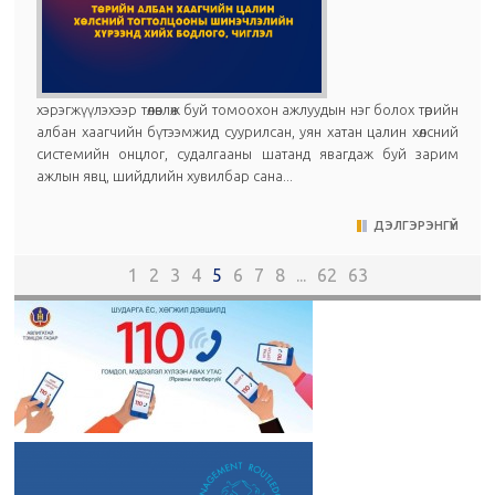
хэрэгжүүлэхээр төлөвлөж буй томоохон ажлуудын нэг болох төрийн
албан хаагчийн бүтээмжид суурилсан, уян хатан цалин хөлсний
системийн онцлог, судалгааны шатанд явагдаж буй зарим
ажлын явц, шийдлийн хувилбар сана...
ДЭЛГЭРЭНГҮЙ
1
2
3
4
5
6
7
8
...
62
63