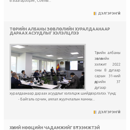
Б.Баатарзориг, Соёлы...
ДЭЛГЭРЭНГҮЙ
ТӨРИЙН АЛБАНЫ ЗӨВЛӨЛИЙН ХУРАЛДААНААР
ДАРААХ АСУУДЛЫГ ХЭЛЭЛЦЛЭЭ
Төрийн албаны
зөвлөлийн
ээлжит 2022
оны 8 дугаар
сарын 31-ний
өдрийн 37
дугаар
хуралдаанаар дараах асуудлыг хэлэлцэж шийдвэрлэлээ. Үүнд:
- Байгаль орчин, аялал жуулчлалын яамны...
ДЭЛГЭРЭНГҮЙ
ХҮНИЙ НӨӨЦИЙН ЧАДАМЖИЙГ БҮТЭЭМЖТЭЙ