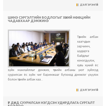
ДЭЛГЭРЭНГҮЙ
ШИНЭ СЭРГЭЛТИЙН БОДЛОГЫГ ХҮНИЙ НӨӨЦИЙН
ЧАДАВХААР ДЭМЖИНЭ
Төрийн албан
хаагчдын
зарчимч,
шударга
байдлыг
нэмэгдүүлэх,
хувь хүний ёс
зүйн манлайллыг дэмжих, төрийн албаны үнэт зүйлсэд
суурилсан ёс зүйн чиг баримжааг бүтээхэд дэмжлэг үзүүлэх
болон төрийн албан хаа...
ДЭЛГЭРЭНГҮЙ
ҮР ДҮНД СУУРИЛСАН НЭГДСЭН УДИРДЛАГА СУРГАЛТ