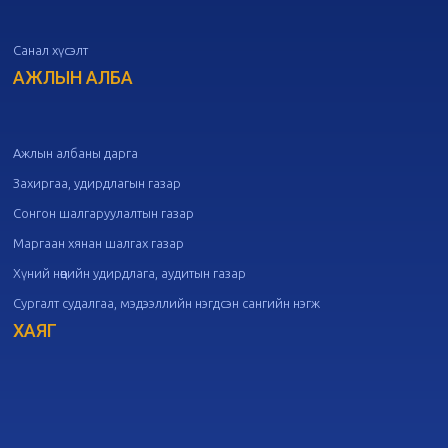
Санал хүсэлт
20
Төрийн албаны зөвлөлийн 50
дугаар хуралдаан
АЖЛЫН АЛБА
09-30
20
Төрийн албаны зөвлөлийн 49
дугаар хуралдаан
09-21
Ажлын албаны дарга
Захиргаа, удирдлагын газар
20
Төрийн албаны зөвлөлийн 48
Сонгон шалгаруулалтын газар
дугаар хуралдаан
09-18
Маргаан хянан шалгах газар
Хүний нөөцийн удирдлага, аудитын газар
20
Төрийн албаны зөвлөлийн 47
Сургалт судалгаа, мэдээллийн нэгдсэн сангийн нэгж
дугаар хуралдаан
09-09
ХАЯГ
20
Төрийн албаны зөвлөлийн 46
дугаар хуралдаан
09-02
20
Төрийн албаны зөвлөлийн 45