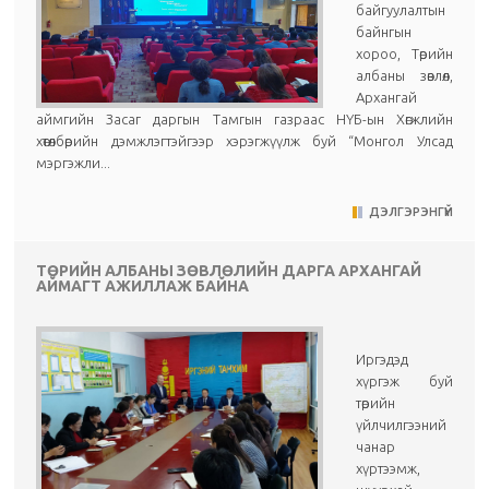
байгуулалтын
байнгын
хороо, Төрийн
албаны зөвлөл,
Архангай
аймгийн Засаг даргын Тамгын газраас НҮБ-ын Хөгжлийн
хөтөлбөрийн дэмжлэгтэйгээр хэрэгжүүлж буй “Монгол Улсад
мэргэжли...
ДЭЛГЭРЭНГҮЙ
ТӨРИЙН АЛБАНЫ ЗӨВЛӨЛИЙН ДАРГА АРХАНГАЙ
АЙМАГТ АЖИЛЛАЖ БАЙНА
Иргэдэд
хүргэж буй
төрийн
үйлчилгээний
чанар
хүртээмж,