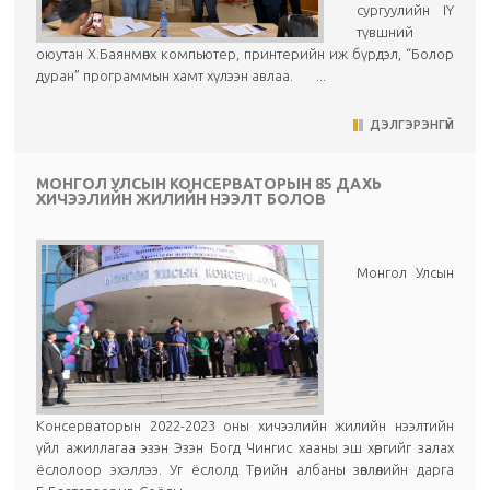
сургуулийн IY
түвшний
оюутан Х.Баянмөнх компьютер, принтерийн иж бүрдэл, “Болор
дуран” программын хамт хүлээн авлаа. ...
ДЭЛГЭРЭНГҮЙ
МОНГОЛ УЛСЫН КОНСЕРВАТОРЫН 85 ДАХЬ
ХИЧЭЭЛИЙН ЖИЛИЙН НЭЭЛТ БОЛОВ
Монгол Улсын
Консерваторын 2022-2023 оны хичээлийн жилийн нээлтийн
үйл ажиллагаа эзэн Эзэн Богд Чингис хааны эш хөргийг залах
ёслолоор эхэллээ. Уг ёслолд Төрийн албаны зөвлөлийн дарга