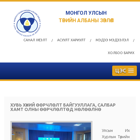
МОНГОЛ УЛСЫН
ТӨРИЙН АЛБАНЫ ЗӨВЛӨЛ
САНАЛ ХҮСЭЛТ
АСУУЛТ ХАРИУЛТ
МЭДЭЭ МЭДЭЭЛЭЛ
/
/
/
ХОЛБОО БАРИХ
ЦЭС
ХУВЬ ХҮНИЙ ӨӨРЧЛӨЛТ БАЙГУУЛЛАГА, САЛБАР
ХАМТ ОЛНЫ ӨӨРЧЛӨЛТӨД НӨЛӨӨЛНӨ
Улсын Их
Хурлын Төрийн