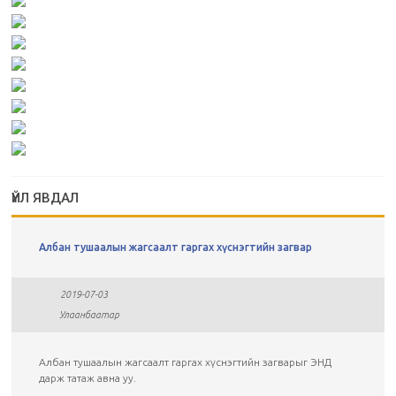
ҮЙЛ ЯВДАЛ
Албан тушаалын жагсаалт гаргах хүснэгтийн загвар
2019-07-03
Улаанбаатар
Албан тушаалын жагсаалт гаргах хүснэгтийн загварыг ЭНД
дарж татаж авна уу.