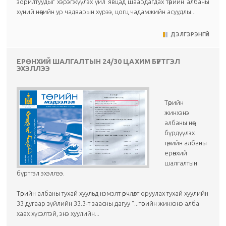
зорилтуудыг хэрэгжүүлэх үйл явцад шаардагдах төрийн албаны
хүний нөөцийн ур чадварын хүрээ, цогц чадамжийн асуудлы...
ДЭЛГЭРЭНГҮЙ
ЕРӨНХИЙ ШАЛГАЛТЫН 24/30 ЦАХИМ БҮРТГЭЛ
ЭХЭЛЛЭЭ
Төрийн
жинхэнэ
албаны нөөц
бүрдүүлэх
төрийн албаны
ерөнхий
шалгалтын
бүртгэл эхэллээ.
Төрийн албаны тухай хуульд нэмэлт өөрчлөлт оруулах тухай хуулийн
33 дугаар зүйлийн 33.3-т заасны дагуу "...төрийн жинхэнэ алба
хаах хүсэлтэй, энэ хуулийн...