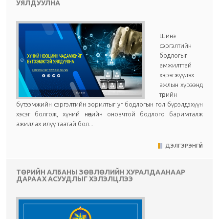
УЯЛДУУЛНА
Шинэ
сэргэлтийн
бодлогыг
амжилттай
хэрэгжүүлэх
ажлын хүрээнд
төрийн
бүтээмжийн сэргэлтийн зорилтыг уг бодлогын гол бүрэлдэхүүн
хэсэг болгож, хүний нөөцийн оновчтой бодлого баримталж
ажиллах илүү таатай бол...
ДЭЛГЭРЭНГҮЙ
ТӨРИЙН АЛБАНЫ ЗӨВЛӨЛИЙН ХУРАЛДААНААР
ДАРААХ АСУУДЛЫГ ХЭЛЭЛЦЛЭЭ