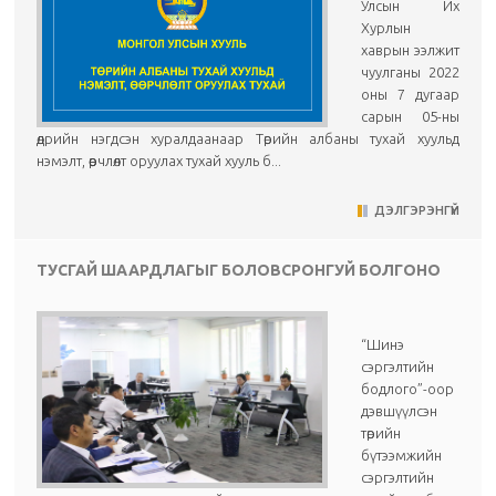
Улсын Их
Хурлын
хаврын ээлжит
чуулганы 2022
оны 7 дугаар
сарын 05-ны
өдрийн нэгдсэн хуралдаанаар Төрийн албаны тухай хуульд
нэмэлт, өөрчлөлт оруулах тухай хууль б...
ДЭЛГЭРЭНГҮЙ
ТУСГАЙ ШААРДЛАГЫГ БОЛОВСРОНГУЙ БОЛГОНО
“Шинэ
сэргэлтийн
бодлого”-оор
дэвшүүлсэн
төрийн
бүтээмжийн
сэргэлтийн