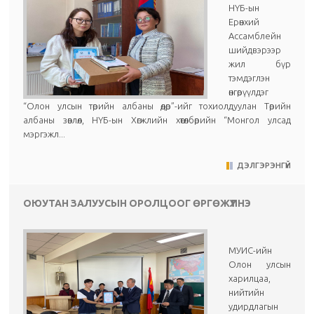
НҮБ-ын
Ерөнхий
Ассамблейн
шийдвэрээр
жил бүр
тэмдэглэн
өнгөрүүлдэг
“Олон улсын төрийн албаны өдөр”-ийг тохиолдуулан Төрийн
албаны зөвлөл, НҮБ-ын Хөгжлийн хөтөлбөрийн “Монгол улсад
мэргэжл...
ДЭЛГЭРЭНГҮЙ
ОЮУТАН ЗАЛУУСЫН ОРОЛЦООГ ӨРГӨЖҮҮЛНЭ
МУИС-ийн
Олон улсын
харилцаа,
нийтийн
удирдлагын