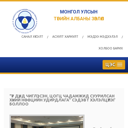
МОНГОЛ УЛСЫН
ТӨРИЙН АЛБАНЫ ЗӨВЛӨЛ
САНАЛ ХҮСЭЛТ
АСУУЛТ ХАРИУЛТ
МЭДЭЭ МЭДЭЭЛЭЛ
/
/
/
ХОЛБОО БАРИХ
ЦЭС
“ҮР ДҮНД ЧИГЛЭСЭН, ЦОГЦ ЧАДАМЖИД СУУРИЛСАН
ХҮНИЙ НӨӨЦИЙН УДИРДЛАГА” СЭДЭВТ ХЭЛЭЛЦҮҮЛЭГ
БОЛЛОО