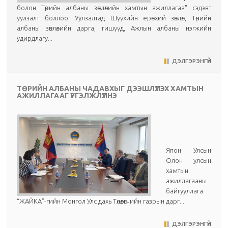
болон Төрийн албаны зөвлөлийн хамтын ажиллагаа" сэдэвт
уулзалт боллоо. Уулзалтад Шүүхийн ерөнхий зөвлөл, Төрийн
албаны зөвлөлийн дарга, гишүүд, Ажлын албаны нэгжийн
удирдлагу...
ДЭЛГЭРЭНГҮЙ
ТӨРИЙН АЛБАНЫ ЧАДАВХЫГ ДЭЭШЛҮҮЛЭХ ХАМТЫН
АЖИЛЛАГААГ ҮРГЭЛЖЛҮҮЛНЭ
Япон Улсын
Олон улсын
хамтын
ажиллагааны
байгууллага
“ЖАЙКА”-гийн Монгол Улс дахь Төлөөлөгчийн газрын дарг...
ДЭЛГЭРЭНГҮЙ