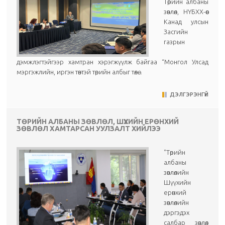
Төрийн албаны
зөвлөл, НҮБХХ-өөс
Канад улсын
Засгийн
газрын
дэмжлэгтэйгээр хамтран хэрэгжүүлж байгаа “Монгол Улсад
мэргэжлийн, иргэн төвтэй төрийн албыг төлө...
ДЭЛГЭРЭНГҮЙ
ТӨРИЙН АЛБАНЫ ЗӨВЛӨЛ, ШҮҮХИЙН ЕРӨНХИЙ
ЗӨВЛӨЛ ХАМТАРСАН УУЛЗАЛТ ХИЙЛЭЭ
"Төрийн
албаны
зөвлөлийн
Шүүхийн
ерөнхий
зөвлөлийн
дэргэдэх
салбар зөвлөл