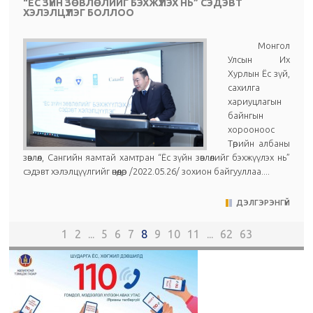
“ЁС ЗҮЙН ЗӨВЛӨЛИЙГ БЭХЖҮҮЛЭХ НЬ” СЭДЭВТ
ХЭЛЭЛЦҮҮЛЭГ БОЛЛОО
Монгол
Улсын Их
Хурлын Ёс зүй,
сахилга
хариуцлагын
байнгын
хорооноос
Төрийн албаны
зөвлөл, Сангийн яамтай хамтран “Ёс зүйн зөвлөлийг бэхжүүлэх нь”
сэдэвт хэлэлцүүлгийг өнөөдөр /2022.05.26/ зохион байгууллаа....
ДЭЛГЭРЭНГҮЙ
1
2
...
5
6
7
8
9
10
11
...
62
63