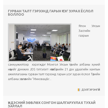
ГУРВАН ТАЛТ ГЭРЭЭНД ГАРЫН ҮСЭГ ЗУРАХ ЁСЛОЛ
БОЛЛОО
Япон Улсын
Засгийн
газрын
санхүүжилтээр хэрэгждэг Монгол Улсын төрийн албаны хүний
нөөцийг дэмжих JDS тэтгэлэгт хөтөлбөрийн 21 дэх удаагийн хамтын
ажиллагааны гурван талт гэрээнд гарын үсэг зурах ёслол Төрийн
албаны зөвлөлийн “Инновац&r...
ДЭЛГЭРЭНГҮЙ
ҮНДЭСНИЙ ЗӨВЛӨХ СОНГОН ШАЛГАРУУЛАХ ТУХАЙ
ЗАРЛАЛ