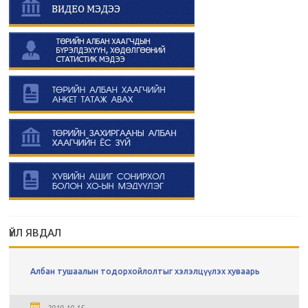
ҮЙЛ ЯВДАЛ
Албан тушаалын тодорхойлолтыг хэлэлцүүлэх хуваарь