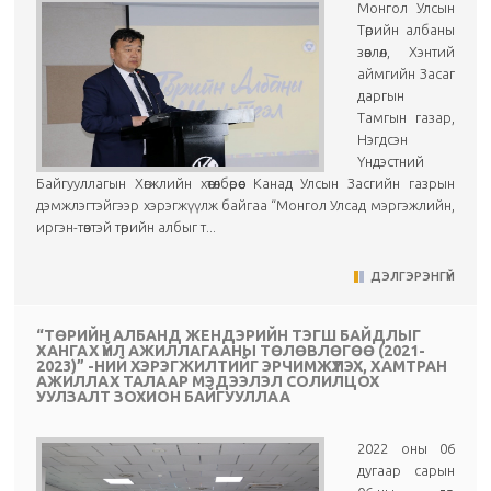
Монгол Улсын
Төрийн албаны
зөвлөл, Хэнтий
аймгийн Засаг
даргын
Тамгын газар,
Нэгдсэн
Үндэстний
Байгууллагын Хөгжлийн хөтөлбөрөөс Канад Улсын Засгийн газрын
дэмжлэгтэйгээр хэрэгжүүлж байгаа “Монгол Улсад мэргэжлийн,
иргэн-төвтэй төрийн албыг т...
ДЭЛГЭРЭНГҮЙ
“ТӨРИЙН АЛБАНД ЖЕНДЭРИЙН ТЭГШ БАЙДЛЫГ
ХАНГАХ ҮЙЛ АЖИЛЛАГААНЫ ТӨЛӨВЛӨГӨӨ (2021-
2023)” -НИЙ ХЭРЭГЖИЛТИЙГ ЭРЧИМЖҮҮЛЭХ, ХАМТРАН
АЖИЛЛАХ ТАЛААР МЭДЭЭЛЭЛ СОЛИЛЦОХ
УУЛЗАЛТ ЗОХИОН БАЙГУУЛЛАА
2022 оны 06
дугаар сарын