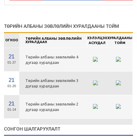
ТӨРИЙН АЛБАНЫ ЗӨВЛӨЛИЙН ХУРАЛДААНЫ ТОЙМ
ХЭЛЭЛЦЭХ
ХУРАЛДААНЫ
ТӨРИЙН АЛБАНЫ ЗӨВЛӨЛИЙН
ОГНОО
ХУРАЛДААН
АСУУДАЛ
ТОЙМ
21
Төрийн албаны зөвлөлийн 4
дугаар хуралдаан
01-27
21
Төрийн албаны зөвлөлийн 3
дугаар хуралдаан
01-20
21
Төрийн албаны зөвлөлийн 2
дугаар хуралдаан
01-14
21
Төрийн албаны зөвлөлийн 1
СОНГОН ШАЛГАРУУЛАЛТ
дугаар хуралдаан
01-13