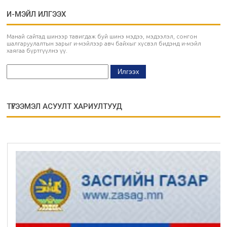
И-МЭЙЛ ИЛГЭЭХ
Манай сайтад шинээр тавигдаж буй шинэ мэдээ, мэдээлэл, сонгон
шалгаруулалтын зарыг и-мэйлээр авч байхыг хүсвэл бидэнд и-мэйл
хаягаа бүртгүүлнэ үү.
ТҮГЭЭМЭЛ АСУУЛТ ХАРИУЛТУУД