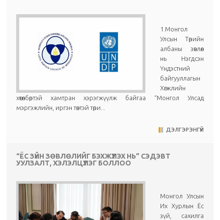
1.Монгол
Улсын Төрийн
албаны зөвлөл
нь Нэгдсэн
Үндэстний
байгууллагын
Хөгжлийн
хөтөлбөртэй хамтран хэрэгжүүлж байгаа “Монгол Улсад
мэргэжлийн, иргэн төвтэй төри...
ДЭЛГЭРЭНГҮЙ
“ЁС ЗҮЙН ЗӨВЛӨЛИЙГ БЭХЖҮҮЛЭХ НЬ” СЭДЭВТ
УУЛЗАЛТ, ХЭЛЭЛЦҮҮЛЭГ БОЛЛОО
Монгол Улсын
Их Хурлын Ёс
зүй, сахилга