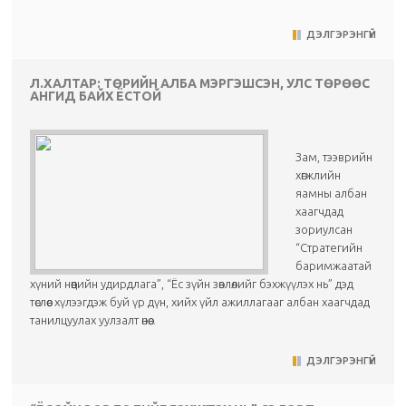
ДЭЛГЭРЭНГҮЙ
Л.ХАЛТАР: ТӨРИЙН АЛБА МЭРГЭШСЭН, УЛС ТӨРӨӨС
АНГИД БАЙХ ЁСТОЙ
Зам, тээврийн
хөгжлийн
яамны албан
хаагчдад
зориулсан
“Стратегийн
баримжаатай
хүний нөөцийн удирдлага”, “Ёс зүйн зөвлөлийг бэхжүүлэх нь” дэд
төслөөс хүлээгдэж буй үр дүн, хийх үйл ажиллагааг албан хаагчдад
танилцуулах уулзалт өнөө...
ДЭЛГЭРЭНГҮЙ