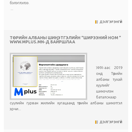
бэлэглэлээ.
...
ДЭЛГЭРЭНГҮЙ
ТӨРИЙН АЛБАНЫ ШИНЭТГЭЛИЙН “ШИРЭЭНИЙ НОМ ”
WWW.MPLUS.MN-Д БАЙРШЛАА
УИХ-аас 2019
онд Төрийн
албаны тухай
хуулийг
шинэчлэн
баталснаар
сүүлийн гурван жилийн хугацаанд төрийн албаны шинэтгэл
эрчи...
ДЭЛГЭРЭНГҮЙ