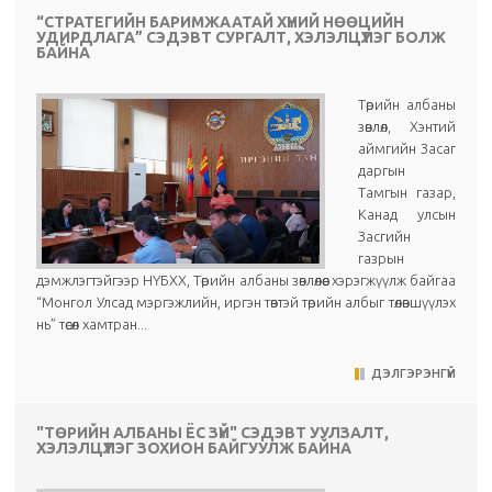
“СТРАТЕГИЙН БАРИМЖААТАЙ ХҮНИЙ НӨӨЦИЙН
УДИРДЛАГА” СЭДЭВТ СУРГАЛТ, ХЭЛЭЛЦҮҮЛЭГ БОЛЖ
БАЙНА
Төрийн албаны
зөвлөл, Хэнтий
аймгийн Засаг
даргын
Тамгын газар,
Канад улсын
Засгийн
газрын
дэмжлэгтэйгээр НҮБХХ, Төрийн албаны зөвлөлөөс хэрэгжүүлж байгаа
“Монгол Улсад мэргэжлийн, иргэн төвтэй төрийн албыг төлөвшүүлэх
нь” төсөл хамтран...
ДЭЛГЭРЭНГҮЙ
"ТӨРИЙН АЛБАНЫ ЁС ЗҮЙ" СЭДЭВТ УУЛЗАЛТ,
ХЭЛЭЛЦҮҮЛЭГ ЗОХИОН БАЙГУУЛЖ БАЙНА