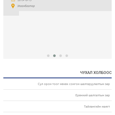
2019-10-15
Улаанбаатар
ЧУХАЛ ХОЛБООС
Сул орон тоог нөхөх сонгон шалгаруулалтын зар
Ерөнхий шалгалтын зар
Тайлангийн маягт