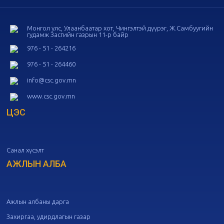
дугаар хуралдаан
10-16
Монгол улс, Улаанбаатар хот, Чингэлтэй дүүрэг, Ж.Самбуугийн
гудамж Засгийн газрын 11-р байр
20
Төрийн албаны зөвлөлийн 53
дугаар хуралдаан
10-14
976 - 51 - 264216
976 - 51 - 264460
20
Төрийн албаны зөвлөлийн 52
info@csc.gov.mn
дугаар хуралдаан
10-09
www.csc.gov.mn
ЦЭС
20
Төрийн албаны зөвлөлийн 51
дугаар хуралдаан
10-07
Санал хүсэлт
20
Төрийн албаны зөвлөлийн 50
дугаар хуралдаан
АЖЛЫН АЛБА
09-30
20
Төрийн албаны зөвлөлийн 49
дугаар хуралдаан
09-21
Ажлын албаны дарга
Захиргаа, удирдлагын газар