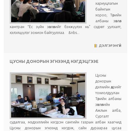
хариуцлагын
байнгын
хороо, Төрийн
албаны зөвлөл
хамтран “Ёс зүйн зөвлөлийг бэхжүүлэх нь” сэдэвт уулзалт,
хэлэлцүүлэг зохион байгууллаа. &nbs...
ДЭЛГЭРЭНГҮЙ
ЦУСНЫ ДОНОРЫН ЭГНЭЭНД НЭГДЭЦГЭЭЕ
Цусны
донорын
дэлхийн өдрийг
тохиолдуулан
Төрийн албаны
зөвлөлийн
Ажлын алба,
Сургалт
судалгаа, мэдээллийн нэгдсэн сангийн газрын албан хаагчид
Цусны донорын эгнээнд нэгдэж, сайн дураараа цусаа