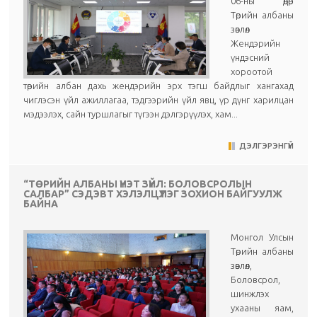
06-ны өдөр
Төрийн албаны
зөвлөл
Жендэрийн
үндэсний
хороотой
төрийн албан дахь жендэрийн эрх тэгш байдлыг хангахад
чиглэсэн үйл ажиллагаа, тэдгээрийн үйл явц, үр дүнг харилцан
мэдээлэх, сайн туршлагыг түгээн дэлгэрүүлэх, хам...
ДЭЛГЭРЭНГҮЙ
“ТӨРИЙН АЛБАНЫ ҮНЭТ ЗҮЙЛ: БОЛОВСРОЛЫН
САЛБАР” СЭДЭВТ ХЭЛЭЛЦҮҮЛЭГ ЗОХИОН БАЙГУУЛЖ
БАЙНА
Монгол Улсын
Төрийн албаны
зөвлөл,
Боловсрол,
шинжлэх
ухааны яам,