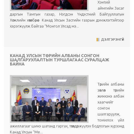
Хэнтий
аймгийн Засаг
даргын Тамгын газар, Нэгдсэн Үндэстний Байгууллагын
Хөгжлийн хөтөлбөрөөс Канад Улсын Засгийн газрын дэмжлэгтэйгээр
хэрэгжүүлж байгаа “Монгол Улсад мэ...
ДЭЛГЭРЭНГҮЙ
КАНАД УЛСЫН ТӨРИЙН АЛБАНЫ СОНГОН
ШАЛГАРУУЛАЛТЫН ТУРШЛАГААС СУРАЛЦАЖ
БАЙНА
Төрийн албаны
зөвлөл төрийн
жинхэнэ албан
хаагчийг
сонгон
шалгаруулж,
томилох үйл
ажиллагааг шинэ шатанд гаргах, төгөлдөржүүлэх бодлогын хүрээнд
Канад Улсын “Ме...