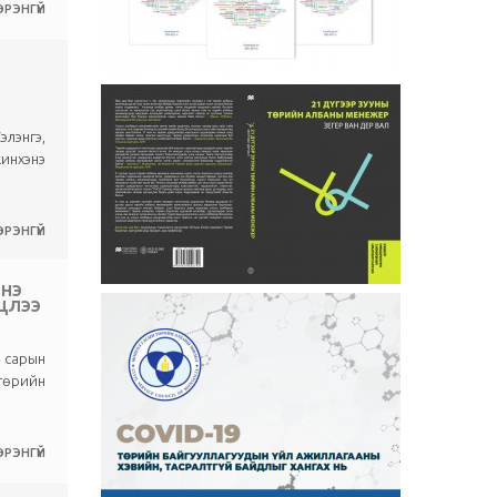
РЭНГҮЙ
элэнгэ,
жинхэнэ
РЭНГҮЙ
ЭНЭ
ЛЦЛЭЭ
р сарын
 төрийн
РЭНГҮЙ