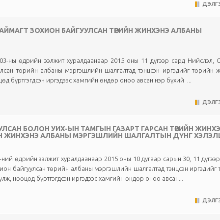
ДЭЛГЭ
ГИЙ АЙМАГТ ЗОХИОН БАЙГУУЛСАН ТӨРИЙН ЖИНХЭНЭ АЛБАНЫ
3-ны өдрийн ээлжит хуралдаанаар 2015 оны 11 дүгээр сард Нийслэл, С
гуулсан төрийн албаны мэргэшлийн шалгалтад тэнцсэн иргэдийг төрийн 
өд бүртгэгдсэн иргэдээс хамгийн өндөр оноо авсан нэр бүхий ...
ДЭЛГЭ
УЛСАН БОЛОН УИХ-ЫН ТАМГЫН ГАЗАРТ ГАРСАН ТӨРИЙН ЖИНХ
РИЙН ЖИНХЭНЭ АЛБАНЫ МЭРГЭШЛИЙН ШАЛГАЛТЫН ДҮНГ ХЭЛЭ
ний өдрийн ээлжит хуралдаанаар 2015 оны 10 дугаар сарын 30, 11 дүгээ
 зохион байгуулсан төрийн албаны мэргэшлийн шалгалтад тэнцсэн иргэдийг
лж, нөөцөд бүртгэгдсэн иргэдээс хамгийн өндөр оноо авсан...
ДЭЛГЭ