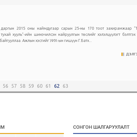
 даргын 2015 оны наймдугаар сарын 25-ны 170 тоот захирамжаар "
тухай хууль"-ийн шинэчилсэн найруулгын төслийг хэлэлцүүлэгт бэлтгэ
 байгууллаа. Ажлын хэсгийг УИХ-ын гишүүн Г.Батх...
ДЭЛГЭ
56
57
58
59
60
61
62
63
ЙМ
СОНГОН ШАЛГАРУУЛАЛТ