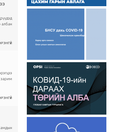
ЭЭ
дрүүдэд
э албан
РЭНГҮЙ
эрэгцээ
 зарим
РЭНГҮЙ
яамдын