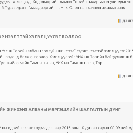
асуудлыг хэлэлцээд, Хөдөлмөрийн яамны Төрийн захиргааны удирдлагын
р Б.Пүрэвсүрэнг, Гадаад хэргийн яамны Олон талт хамтын ажиллагааны...
ДЭЛГЭ
ЭЭР НЭЭЛТТЭЙ ХЭЛЭЛЦҮҮЛЭГ БОЛЛОО
 Улсын Төрийн албаны эрх зүйн шинэтгэл” сэдэвт нээлттэй хэлэлцүүлэг 2015
йн ордонд болж өнгөрлөө. Хэлэлцүүлгийг УИХ-ын Төрийн байгуулалтын 
Ерөнхийлөгчийн Тамгын газар, УИХ-ын Тамгын газар, Төр...
ДЭЛГЭ
РИЙН ЖИНХЭНЭ АЛБАНЫ МЭРГЭШЛИЙН ШАЛГАЛТЫН ДҮНГ
-ны өдрийн ээлжит хуралдаанаар 2015 оны 10 дугаар сарын 08-09-ний ө