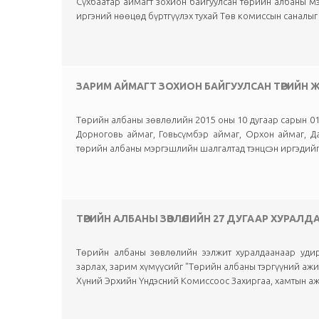
Сүхбаатар аймагт зохион байгуулсан төрийн албаны м
иргэний нөөцөд бүртгүүлэх тухай Төв комиссын саналыг
ЗАРИМ АЙМАГТ ЗОХИОН БАЙГУУЛСАН ТӨРИЙН
Төрийн албаны зөвлөлийн 2015 оны 10 дугаар сарын 01
Дорноговь аймаг, Говьсүмбэр аймаг, Орхон аймаг, Да
төрийн албаны мэргэшлийн шалгалтад тэнцсэн иргэдийг 
ТӨРИЙН АЛБАНЫ ЗӨВЛӨЛИЙН 27 ДУГААР ХУРАЛ
Төрийн албаны зөвлөлийн ээлжит хуралдаанаар удирд
зарлах, зарим хүмүүсийг "Төрийн албаны тэргүүний ажил
Хүний Эрхийн Үндэсний Комиссоос Захиргаа, хамтын ажи