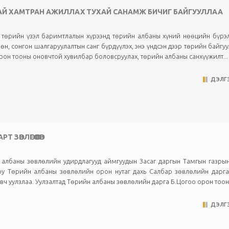
АЙ ХАМТРАН АЖИЛЛАХ ТУХАЙ САНАМЖ БИЧИГ БАЙГУУЛЛАА
 төрийн үзэл баримтлалын хүрээнд төрийн албаны хүний нөөцийн бүрэ
өн, сонгон шалгаруулалтын санг бүрдүүлэх, энэ үндсэн дээр төрийн байгу
орон тооны оновчтой хувилбар боловсруулах, төрийн албаны санхүүжилт...
ДЭЛГЭ
ӨВЛӨГӨӨ ӨГӨВ
 албаны зөвлөлийн удирдлагууд аймгуудын Засаг даргын Тамгын газрын
юу Төрийн албаны зөвлөлийн орон нутаг дахь Салбар зөвлөлийн дарга
авч уулзлаа. Уулзалтад Төрийн албаны зөвлөлийн дарга Б.Цогоо орон тооны
ДЭЛГЭ