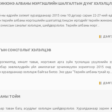
 ЖИНХЭНЭ АЛБАНЫ МЭРГЭШЛИЙН ШАЛГАЛТЫН ДҮНГ ХЭЛЭЛЦЛ
-ны өдрийн ээлжит хуралдаанаар 2015 оны 10 дугаар сарын 22-27-ний ө
лсан төрийн албаны мэргэшлийн шалгалтад тэнцсэн иргэдийг төрийн жинхэн
комиссын саналыг хэлэлцэж, шийдвэрлэлээ. Төрийн албаны мэрг...
ДЭЛГЭ
РГЫН СОНСГОЛЫГ ХЭЛЭЛЦЭВ
эгжилтэд, хяналт тавьж, мэргэжил арга зүйн туслалцаа үзүүлэхийн з
албар зөвлөлүүдийн үйл ажиллагааг эрчимжүүлэх зорилгоор 2015 онд
уралдаанаар хэлэлцэж байгаа билээ. Энэ удаа “Төрийн албаны тухай ху...
ДЭЛГЭ
ДААНЫ ТОЙМ
аар таван багц асуудлыг хэлэлцэн шийдвэрлэлээ. Хуралдаанаар зарим 