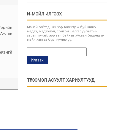
И-МЭЙЛ ИЛГЭЭХ
Манай сайтад шинээр тавигдаж буй шинэ
Төрийн
мэдээ, мэдээлэл, сонгон шалгаруулалтын
х Ажлын
зарыг и-мэйлээр авч байхыг хүсвэл бидэнд и-
мэйл хаягаа бүртгүүлнэ үү.
РЭНГҮЙ
ТҮГЭЭМЭЛ АСУУЛТ ХАРИУЛТУУД