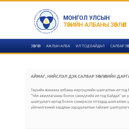
МОНГОЛ УЛСЫН
ТӨРИЙН АЛБАНЫ ЗӨВЛӨЛ
ЗӨВЛӨЛ
АЖЛЫН АЛБА
ИЛ ТОД БАЙДАЛ
САЛБАР ЗӨВ
АЙМАГ, НИЙСЛЭЛ ДЭХ САЛБАР ЗӨВЛӨЛИЙН ДАР
Төрийн жинхэнэ албаны мэргэшлийн шалгалтын ил тод б
“Үйл ажиллагааны болон санхүүгийн ил тод байдал”-ыг 
шалгуулагч иргэд болон сонирхсон этгээдэд шалгалтын 
үйлчилгээний зардлын зарцуулалтын тайланг шалгуулагч 