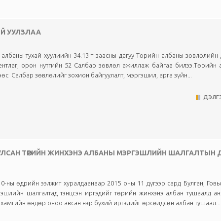
ЭЙ УУЛЗЛАА
албаны тухай хуулиийн 34.13-т заасны дагуу Төрийн албаны зөвлөлийн
ентлаг, орон нутгийн 52 Салбар зөвлөл ажиллаж байгаа билээ.Төрийн
өс Салбар зөвлөлийг зохион байгуулалт, мэргэшил, арга зүйн...
ДЭЛГЭ
УУЛСАН ТӨРИЙН ЖИНХЭНЭ АЛБАНЫ МЭРГЭШЛИЙН ШАЛГАЛТЫН 
0-ны өдрийн ээлжит хуралдаанаар 2015 оны 11 дүгээр сард Булган, Гов
гэшлийн шалгалтад тэнцсэн иргэдийг төрийн жинхэнэ албан тушаалд а
 хамгийн өндөр оноо авсан нэр бүхий иргэдийг өрсөлдсөн албан тушаал...