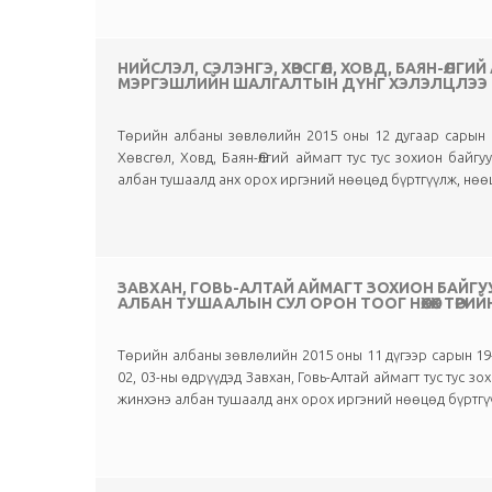
НИЙСЛЭЛ, СЭЛЭНГЭ, ХӨВСГӨЛ, ХОВД, БАЯН-ӨЛ
МЭРГЭШЛИЙН ШАЛГАЛТЫН ДҮНГ ХЭЛЭЛЦЛЭЭ
Төрийн албаны зөвлөлийн 2015 оны 12 дугаар сарын 0
Хөвсгөл, Ховд, Баян-Өлгий аймагт тус тус зохион бай
албан тушаалд анх орох иргэний нөөцөд бүртгүүлж, нөөц
ЗАВХАН, ГОВЬ-АЛТАЙ АЙМАГТ ЗОХИОН БАЙГУ
АЛБАН ТУШААЛЫН СУЛ ОРОН ТООГ НӨХӨХ ТӨ
Төрийн албаны зөвлөлийн 2015 оны 11 дүгээр сарын 19-
02, 03-ны өдрүүдэд Завхан, Говь-Алтай аймагт тус тус
жинхэнэ албан тушаалд анх орох иргэний нөөцөд бүртгүү