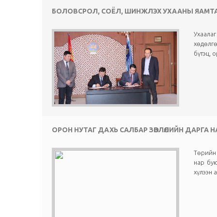
БОЛОВСРОЛ, СОЁЛ, ШИНЖЛЭХ УХААНЫ ЯАМТ
Ухаалаг
хөдөлгө
бүтэц, 
ОРОН НУТАГ ДАХЬ САЛБАР ЗӨВЛӨЛИЙН ДАРГА НАРТ З
Төрийн
нар бу
хүлээн 