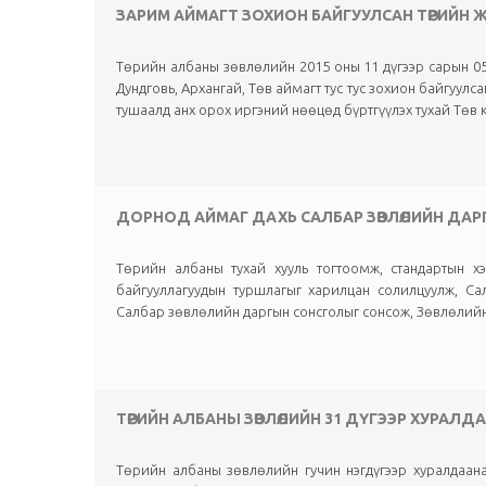
ЗАРИМ АЙМАГТ ЗОХИОН БАЙГУУЛСАН ТӨРИЙН
Төрийн албаны зөвлөлийн 2015 оны 11 дүгээр сарын 05
Дундговь, Архангай, Төв аймагт тус тус зохион байгуу
тушаалд анх орох иргэний нөөцөд бүртгүүлэх тухай Төв 
ДОРНОД АЙМАГ ДАХЬ САЛБАР ЗӨВЛӨЛИЙН ДА
Төрийн албаны тухай хууль тогтоомж, стандартын хэр
байгууллагуудын туршлагыг харилцан солилцуулж, С
Салбар зөвлөлийн даргын сонсголыг сонсож, Зөвлөлийн х
ТӨРИЙН АЛБАНЫ ЗӨВЛӨЛИЙН 31 ДҮГЭЭР ХУРАЛ
Төрийн албаны зөвлөлийн гучин нэгдүгээр хуралдаан