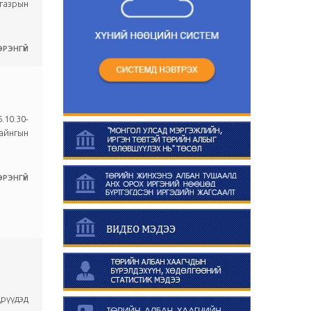
 газрын
РЭНГҮЙ
.10.30-
байнгын
РЭНГҮЙ
дрүүдэд