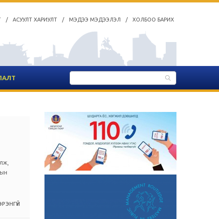
Т
/
АСУУЛТ ХАРИУЛТ
/
МЭДЭЭ МЭДЭЭЛЭЛ
/
ХОЛБОО БАРИХ
ЛАЛТ
лж,
тын
РЭНГҮЙ