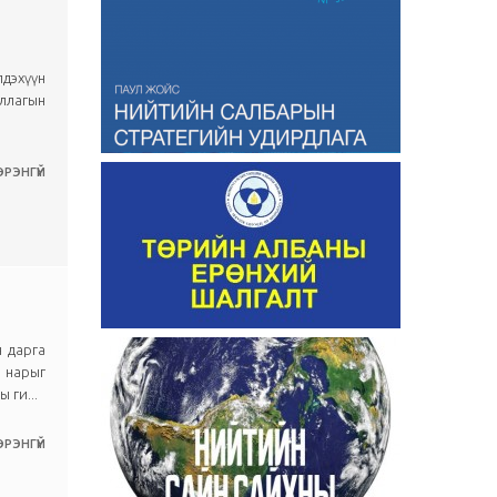
лдэхүүн
уллагын
РЭНГҮЙ
 дарга
 нарыг
 ги...
РЭНГҮЙ