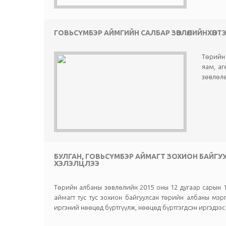
ГОВЬСҮМБЭР АЙМГИЙН САЛБАР ЗӨВЛӨЛИЙНХӨНТ
Төрийн 
яам, аг
зөвлөлө
БУЛГАН, ГОВЬСҮМБЭР АЙМАГТ ЗОХИОН БАЙГ
ХЭЛЭЛЦЛЭЭ
Төрийн албаны зөвлөлийн 2015 оны 12 дугаар сарын 1
аймагт тус тус зохион байгуулсан төрийн албаны мэр
иргэний нөөцөд бүртгүүлж, нөөцөд бүртгэгдсэн иргэдээс