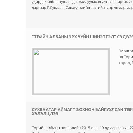
удирдах албан тушаалд томилуулахад дүгнэлт гаргах 
даргаар Г.Сувдааг, Санхүү, эдийн засгийн газрын даргаа
“ТӨРИЙН АЛБАНЫ ЭРХ ЗҮЙН ШИНЭТГЭЛ” СЭДВ
“Монгол
нд Төри
хороо, 
СҮХБААТАР АЙМАГТ ЗОХИОН БАЙГУУЛСАН ТӨ
ХЭЛЭЛЦЛЭЭ
Төрийн албаны зөвлөлийн 2015 оны 10 дугаар сарын 22