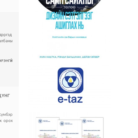
 дэргэд
 албаны
РЭНГҮЙ
ДҮНГ
ьсүмбэр
нх орох