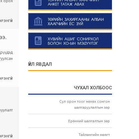
нх орох
РЭНГҮЙ
ЭЭ.
дрүүдэд
гуулсан
ҮЙЛ ЯВДАЛ
РЭНГҮЙ
ЧУХАЛ ХОЛБООС
Сул орон тоог нөхөх сонгон
шалгаруулалтын зар
уулалт
Ерөнхий шалгалтын зар
Тайлангийн маягт
РЭНГҮЙ