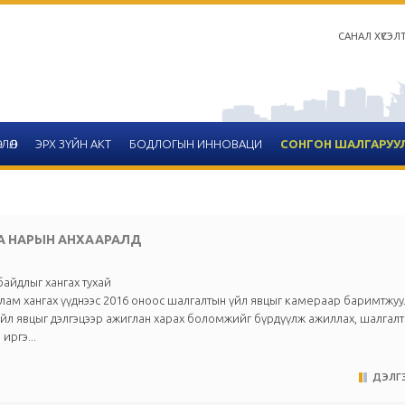
САНАЛ ХҮСЭЛ
ЛӨЛ
ЭРХ ЗҮЙН АКТ
БОДЛОГЫН ИННОВАЦИ
СОНГОН ШАЛГАРУУ
ГА НАРЫН АНХААРАЛД
айдлыг хангах тухай
улам хангах үүднээс 2016 оноос шалгалтын үйл явцыг камераар баримтжуу
үйл явцыг дэлгэцээр ажиглан харах боломжийг бүрдүүлж ажиллах, шалгал
иргэ...
ДЭЛГЭ